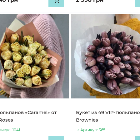
40 грн
2 990 грн
тюльпанов «Caramel» от
Букет из 49 VIP-тюльпан
Roses
Brownies
тикул:
1041
Артикул:
365