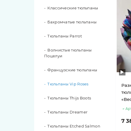
Классические тюльпаны
Красные розы
Бахромчатые тюльпаны
Белые розы
Тюльпаны Parrot
Желтые розы
Волнистые тюльпаны
Персиковые розы
Поцелуи
Синие розы
Французские тюльпаны
Розы в коробке
Тюльпаны Vip Roses
Раз
тюл
Розы в корзине
Тюльпаны Thijs Boots
«Ве
201 роза
Ар
Тюльпаны Dreamer
7 3
151 роза
Тюльпаны Etched Salmon