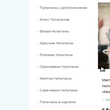
101 роза
Тюльпаны с дополнениями
51 роза
Микс Тюльпанов
49 роз
Белые тюльпаны
35 роз
Красные тюльпаны
31 роза
Розовые тюльпаны
29 роз
Оранжевые тюльпаны
25 роз
Желтые тюльпаны
Маг
тюл
21 роза
Сиреневые тюльпаны
«Ми
Ар
19 роз
Тюльпаны в корзине