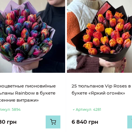
ноцветные пионовиlные
25 тюльпанов Vip Roses в
ьпаны Rainbow в букете
букете «Яркий огонёк»
сенние витражи»
тикул:
5894
Артикул:
4281
80 грн
6 840 грн