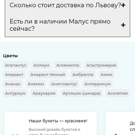
Сколько стоит доставка по Львову?
Есть ли в наличии Малус прямо
сейчас?
Цветы
Агапантус
Аллиум
Алхемилла
Альстромерия
Амарант
Амарант тёмный
Амбрелла
Амми
Ананас
Анемон
Анигозантус
Антирринум
Антуриум
Араукария
Артишок (цинара)
Асклепия
Аспарагус
Аспидистра
Астильба
Астра
Астранция
Ахиллея
Банксия
Барбарис
Берграс
Наши букеты — красивее!
Берзелия
Брассика
Бруния
Бувардия
Буплерум
Д
сл
Высокий дизайн букетов и
Ванда
Василёк
Верба
Вереск
Вероника
опыт. В наши букеты