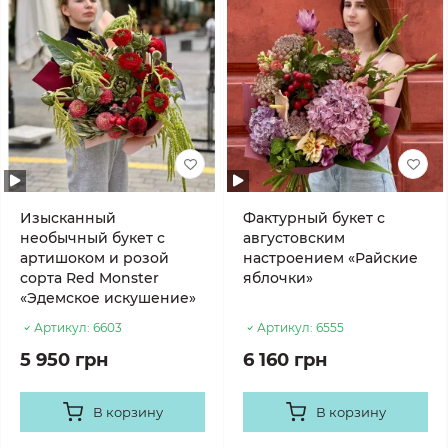
Изысканный
Фактурный букет с
необычный букет с
августовским
артишоком и розой
настроением «Райские
сорта Red Monster
яблочки»
«Эдемское искушение»
Артикул:
6603
Артикул:
6555
5 950 грн
6 160 грн
В корзину
В корзину