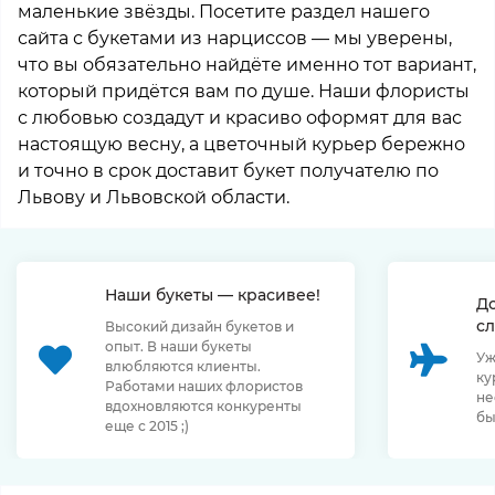
маленькие звёзды. Посетите раздел нашего
сайта с букетами из нарциссов — мы уверены,
что вы обязательно найдёте именно тот вариант,
который придётся вам по душе. Наши флористы
с любовью создадут и красиво оформят для вас
настоящую весну, а цветочный курьер бережно
и точно в срок доставит букет получателю по
Львову и Львовской области.
Наши букеты — красивее!
Д
сл
Высокий дизайн букетов и
опыт. В наши букеты
Уж
влюбляются клиенты.
ку
Работами наших флористов
не
вдохновляются конкуренты
бы
еще с 2015 ;)