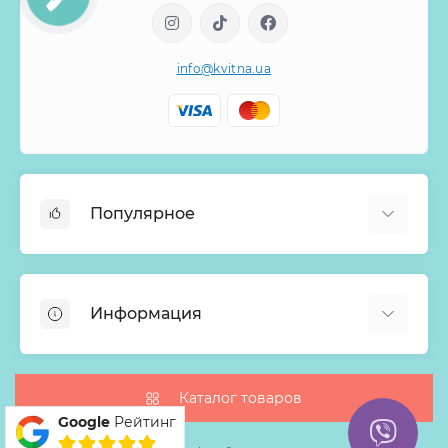
info@kvitna.ua
Популярное
Онлайн-Витрина
Меню недели
Информация
Хиты продаж
Букеты из роз
О нас
Корзины с цветами
Оплата
Каталог товаров
Монобукеты
Google
Рейтинг
Доставка