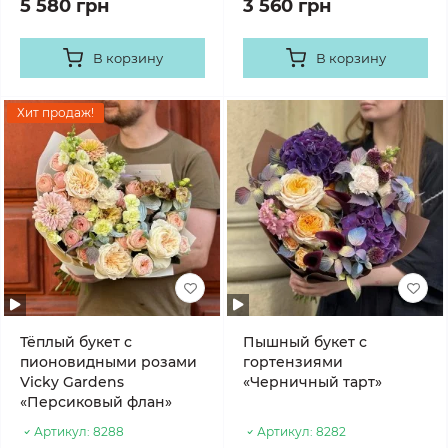
5 580 грн
3 560 грн
В корзину
В корзину
Хит продаж!
Тёплый букет с
Пышный букет с
пионовидными розами
гортензиями
Vicky Gardens
«Черничный тарт»
«Персиковый флан»
Артикул:
8288
Артикул:
8282