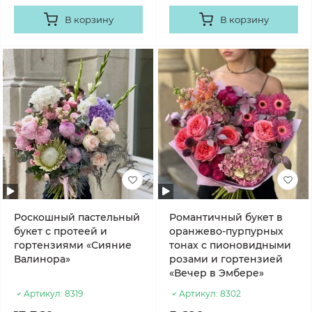
В корзину
В корзину
Роскошный пастельный
Романтичный букет в
букет с протеей и
оранжево-пурпурных
гортензиями «Сияние
тонах с пионовидными
Валинора»
розами и гортензией
«Вечер в Эмбере»
Артикул:
8319
Артикул:
8302