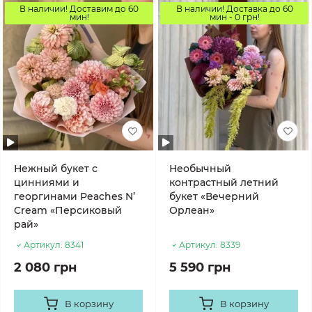
В наличии! Доставим до 60
В наличии! Доставка до 60
мин!
мин - 0 грн!
Нежный букет с
Необычный
цинниями и
контрастный летний
георгинами Peaches N’
букет «Вечерний
Cream «Персиковый
Орлеан»
рай»
Артикул:
8341
Артикул:
8339
2 080 грн
5 590 грн
В корзину
В корзину