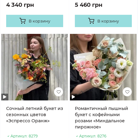
4 340 грн
5 460 грн
В корзину
В корзину
Сочный летний букет из
Романтичный пышный
сезонных цветов
букет с кофейными
«Эспрессо Оранж»
розами «Миндальное
пирожное»
Артикул:
8279
Артикул:
8276