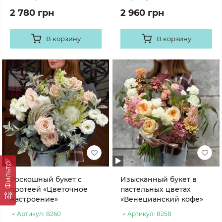
2 780 грн
2 960 грн
В корзину
В корзину
Фильтр
Роскошный букет с
Изысканный букет в
протеей «Цветочное
пастельных цветах
настроение»
«Венецианский кофе»
Артикул:
8260
Артикул:
8258