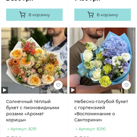
В корзину
В корзину
Солнечный тёплый
Небесно-голубой букет
букет с пионовидными
с гортензией
розами «Аромат
«Воспоминание о
корицы»
Санторини»
Артикул:
8291
Артикул:
8290