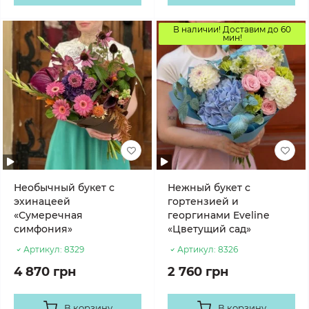
В наличии! Доставим до 60
мин!
Необычный букет с
Нежный букет с
эхинацеей
гортензией и
«Сумеречная
георгинами Eveline
симфония»
«Цветущий сад»
Артикул:
8329
Артикул:
8326
4 870 грн
2 760 грн
В корзину
В корзину