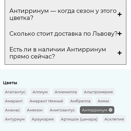
Антирринум — когда сезон у этого
цветка?
Сколько стоит доставка по Львову?
Есть ли в наличии Антирринум
прямо сейчас?
Цветы
Агапантус
Аллиум
Алхемилла
Альстромерия
Амарант
Амарант тёмный
Амбрелла
Амми
Ананас
Анемон
Анигозантус
Антирринум
Антуриум
Араукария
Артишок (цинара)
Асклепия
Аспарагус
Аспидистра
Астильба
Астра