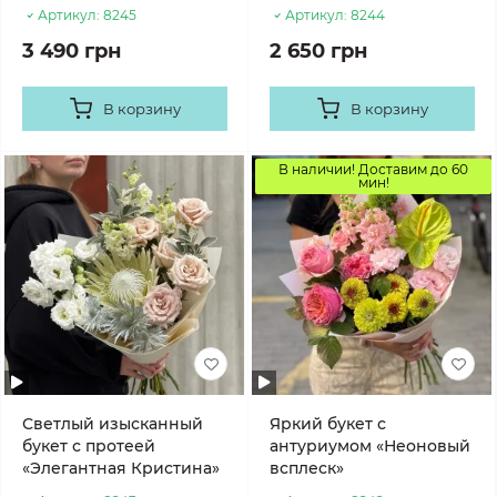
Артикул:
8245
Артикул:
8244
3 490 грн
2 650 грн
В корзину
В корзину
В наличии! Доставим до 60
мин!
Светлый изысканный
Яркий букет с
букет с протеей
антуриумом «Неоновый
«Элегантная Кристина»
всплеск»