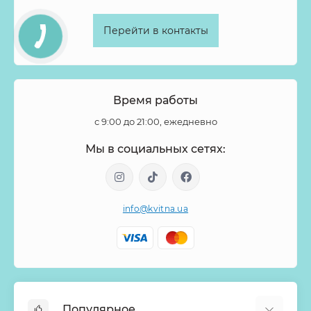
Фаленопсис
Физалис
Филодендрон
Флокс
Перейти в контакты
Форзиция
Фрезия
Фритиллярия
Хамелациум
Хелеборус
Хиперикум
Хлопок
Хризантема
Целозия
Цимбидиум
Цинния
Шиповник
Время работы
Эвкалипт
Эремурус
Эрингиум
Эустома
с 9:00 до 21:00, ежедневно
Эуфорбия
Эхеверия
Ятрофа
Мы в социальных сетях:
info@kvitna.ua
Популярное