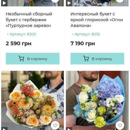
Необычный сборный
Интересный букет с
букет с герберами
яркой глориозой «Огни
«Пурпурное зарево»
Авалона»
Артикул:
8300
Артикул:
8292
2 590 грн
7 190 грн
В корзину
В корзину