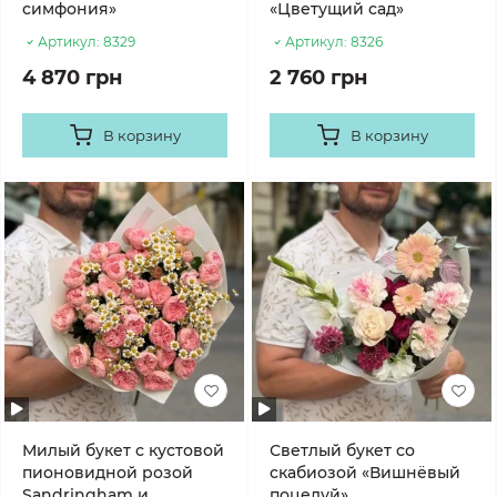
симфония»
«Цветущий сад»
Артикул:
8329
Артикул:
8326
4 870 грн
2 760 грн
В корзину
В корзину
Милый букет с кустовой
Светлый букет со
пионовидной розой
скабиозой «Вишнёвый
Sandringham и
поцелуй»