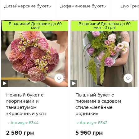
Дизайнерские букеты
Дофаминовые букеты
Дуо Три
В наличии! Доставим до 60
В наличии! Доставка до 60
мин!
мин - 0 грн!
Нежный букет с
Пышный букет с
георгинами и
пионами в садовом
танацетумом
стиле «Зелёные
«Красочный уют»
родники»
Артикул:
8344
Артикул:
8342
2 580 грн
5 960 грн