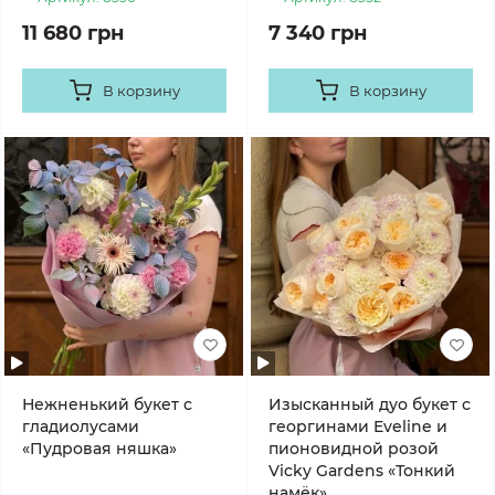
11 680 грн
7 340 грн
В корзину
В корзину
Нежненький букет с
Изысканный дуо букет с
гладиолусами
георгинами Eveline и
«Пудровая няшка»
пионовидной розой
Vicky Gardens «Тонкий
намёк»