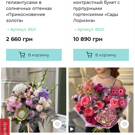
гелиантусами в
контрастный букет с
солнечных оттенках
пурпурными
«Прикосновение
гортензиями «Сады
золота»
Лориэна»
Артикул:
8321
Артикул:
8320
2 660 грн
10 890 грн
В корзину
В корзину
Фильтр