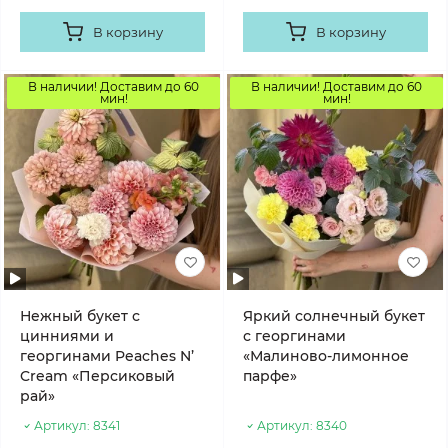
В корзину
В корзину
В наличии! Доставим до 60
В наличии! Доставим до 60
мин!
мин!
Нежный букет с
Яркий солнечный букет
цинниями и
с георгинами
георгинами Peaches N’
«Малиново-лимонное
Cream «Персиковый
парфе»
рай»
Артикул:
8341
Артикул:
8340