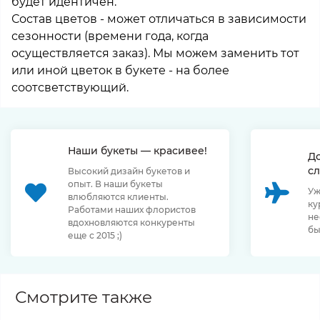
будет идентичен.
Состав цветов - может отличаться в зависимости
сезонности (времени года, когда
осуществляется заказ). Мы можем заменить тот
или иной цветок в букете - на более
соотсветствующий.
Наши букеты — красивее!
Д
сл
Высокий дизайн букетов и
опыт. В наши букеты
Уж
влюбляются клиенты.
ку
Работами наших флористов
не
вдохновляются конкуренты
бы
еще с 2015 ;)
Смотрите также