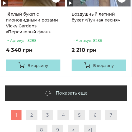
Тёплый букет с
Воздушный летний
пионовидными розами
букет «Лунная песня»
Vicky Gardens
«Персиковый флан»
Артикул:
8288
Артикул:
8286
4 340 грн
2 210 грн
В корзину
В корзину
Показать еще
1
2
3
4
5
6
7
8
9
>
>|