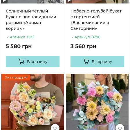
Солнечный тёплый
Небесно-голубой букет
букет с пионовидными
с гортензией
розами «Аромат
«Воспоминание о
корицы»
Санторини»
Артикул:
8291
Артикул:
8290
5 580 грн
3 560 грн
В корзину
В корзину
Хит продаж!