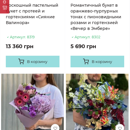
Роскошный пастельный
Романтичный букет в
букет с протеей и
оранжево-пурпурных
гортензиями «Сияние
тонах с пионовидными
Валинора»
розами и гортензией
«Вечер в Эмбере»
Артикул:
8319
Артикул:
8302
13 360 грн
5 690 грн
В корзину
В корзину