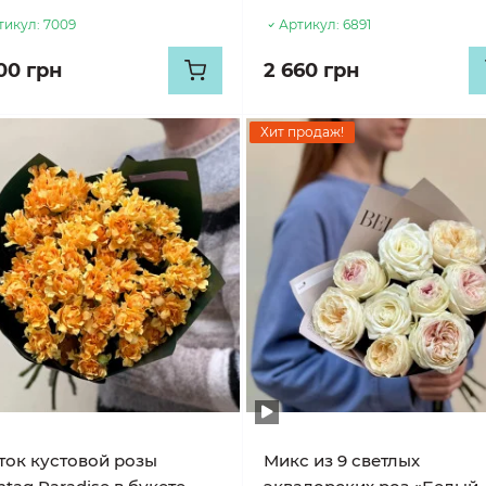
тикул:
7009
Артикул:
6891
00 грн
2 660 грн
Хит продаж!
еток кустовой розы
Микс из 9 светлых