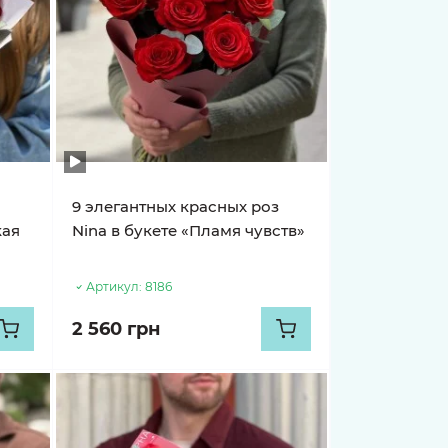
9 элегантных красных роз
кая
Nina в букете «Пламя чувств»
Артикул:
8186
2 560 грн