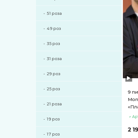
51 роза
49 роз
35 роз
31 роза
29 роз
25 роз
9 п
Mons
21 роза
«Пл
Ар
19 роз
2 1
17 роз