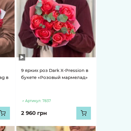
9 ярких роз Dark X-Pression в
ag в
букете «Розовый мармелад»
Артикул:
7837
2 960 грн