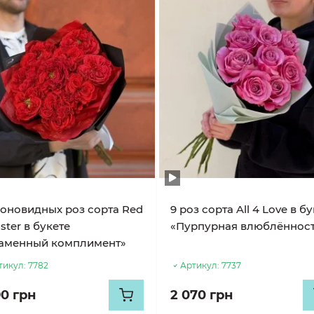
ионовидных роз сорта Red
9 роз сорта All 4 Love в б
ter в букете
«Пурпурная влюблённос
аменный комплимент»
тикул:
7782
Артикул:
7737
90 грн
2 070 грн