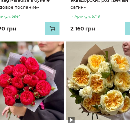
tag Paradise в букете
эквадорских роз «Белый
довое послание»
сатин»
тикул:
6844
Артикул:
6749
70 грн
2 160 грн