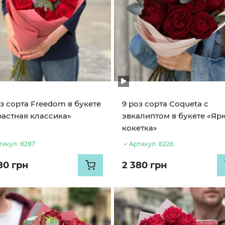
з сорта Freedom в букете
9 роз сорта Coqueta с
растная классика»
эвкалиптом в букете «Яр
кокетка»
тикул:
8287
Артикул:
8226
80 грн
2 380 грн