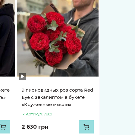
укете
9 пионовидных роз сорта Red
ть»
Eye с эвкалиптом в букете
«Кружевные мысли»
Артикул:
7669
2 630 грн