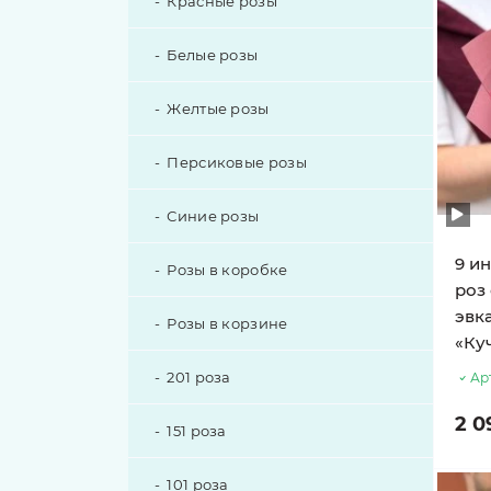
Красные розы
Белые розы
Желтые розы
Персиковые розы
Синие розы
9 и
Розы в коробке
роз 
эвк
Розы в корзине
«Ку
201 роза
Ар
2 0
151 роза
101 роза