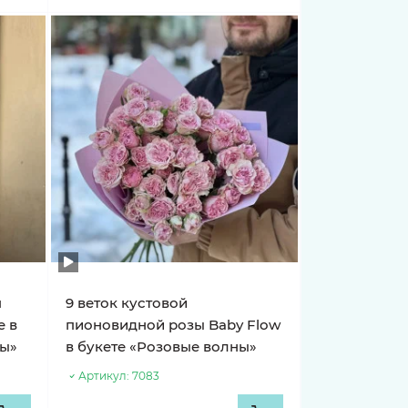
я
9 веток кустовой
e в
пионовидной розы Baby Flow
вы»
в букете «Розовые волны»
Артикул:
7083