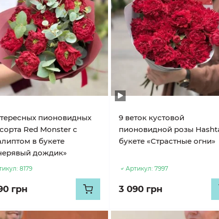
нтересных пионовидных
9 веток кустовой
сорта Red Monster с
пионовидной розы Hasht
алиптом в букете
букете «Страстные огни»
черявый дождик»
тикул:
8179
Артикул:
7997
90 грн
3 090 грн