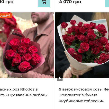
90 грн
4 070 грн
родаж!
расных роз Rhodos в
9 веток кустовой розы Re
ете «Проявление любви»
Trendsetter в букете
«Рубиновые отблески»