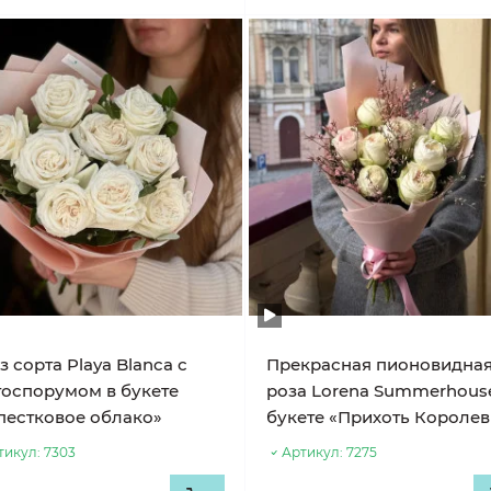
з сорта Playa Blanca с
Прекрасная пионовидна
тоспорумом в букете
роза Lorena Summerhous
пестковое облако»
букете «Прихоть Короле
тикул:
7303
Артикул:
7275