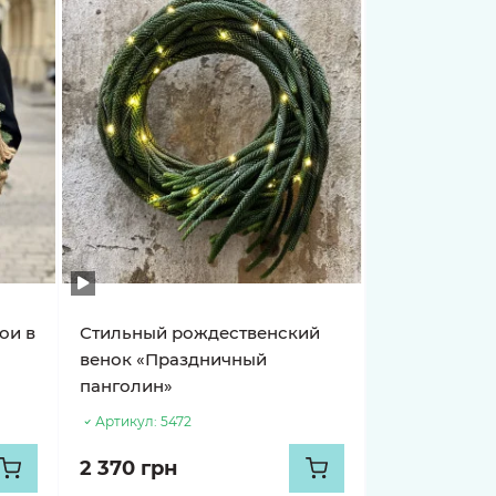
ои в
Стильный рождественский
венок «Праздничный
панголин»
Артикул:
5472
2 370 грн