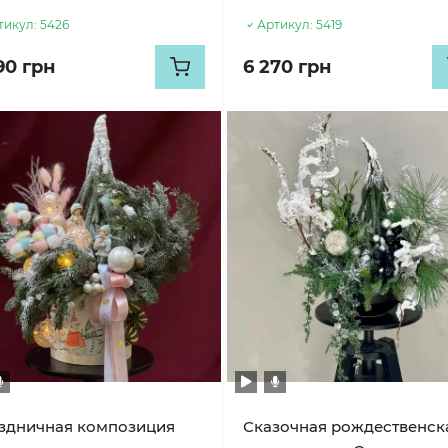
тикул:
5426
Артикул:
5419
90 грн
6 270 грн
здничная композиция
Сказочная рождественск