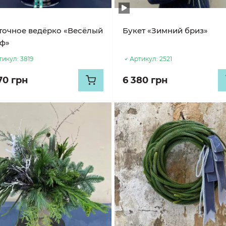
точное ведёрко «Весёлый
Букет «Зимний бриз»
ф»
тикул:
3819
Артикул:
2521
70 грн
6 380 грн