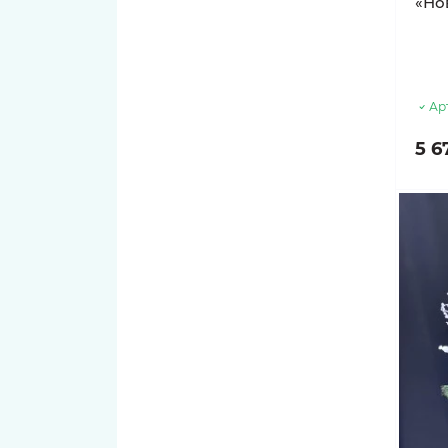
«Но
11 тюльпанов
Ар
5 6