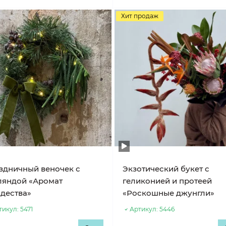
Хит продаж
здничный веночек с
Экзотический букет с
ляндой «Аромат
геликонией и протеей
дества»
«Роскошные джунгли»
тикул:
5471
Артикул:
5446