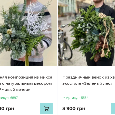
няя композиция из микса
Праздничный венок из хв
и с натуральным декором
экостиле «Зелёный лес»
ймовый вечер»
тикул:
6897
Артикул:
5554
90 грн
3 900 грн