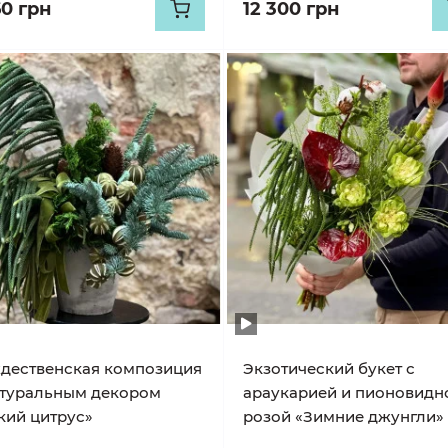
60 грн
12 300 грн
дественская композиция
Экзотический букет с
атуральным декором
араукарией и пионовидн
кий цитрус»
розой «Зимние джунгли»