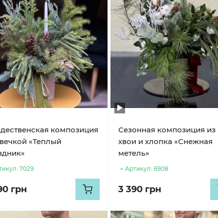
дественская композиция
Сезонная композиция из
свечкой «Теплый
хвои и хлопка «Снежная
здник»
метель»
тикул:
7029
Артикул:
6908
90 грн
3 390 грн