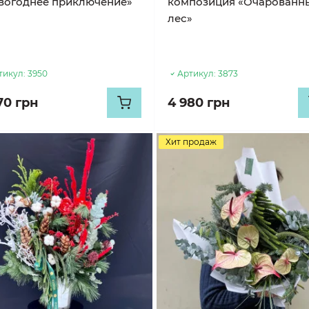
вогоднее приключение»
композиция «Очарованн
лес»
тикул:
3950
Артикул:
3873
70 грн
4 980 грн
Хит продаж