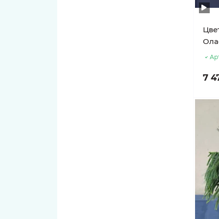
Цве
Ола
Ар
7 4