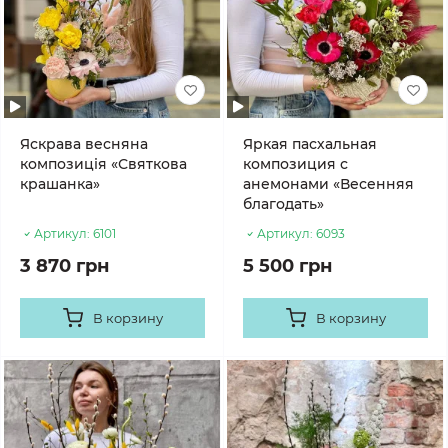
Яскрава весняна
Яркая пасхальная
композиція «Святкова
композиция с
крашанка»
анемонами «Весенняя
благодать»
Артикул:
6101
Артикул:
6093
3 870 грн
5 500 грн
В корзину
В корзину