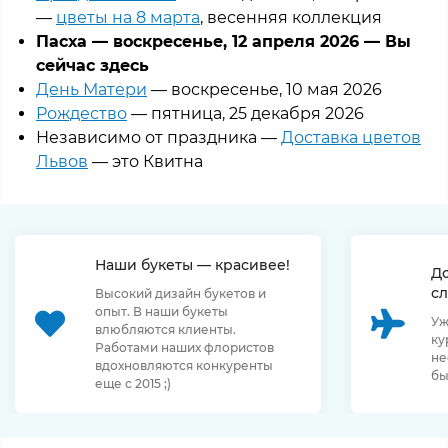
—
цветы на 8 марта
, весенняя коллекция
Пасха — воскресенье, 12 апреля 2026 — Вы
сейчас здесь
День Матери
— воскресенье, 10 мая 2026
Рождество
— пятница, 25 декабря 2026
Независимо от праздника —
Доставка цветов
Львов
— это Квитна
Наши букеты — красивее!
Д
сл
Высокий дизайн букетов и
опыт. В наши букеты
Уж
влюбляются клиенты.
ку
Работами наших флористов
не
вдохновляются конкуренты
бы
еще с 2015 ;)