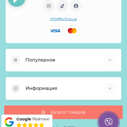
info@kvitna.ua
Популярное
Онлайн-Витрина
Меню недели
Информация
Хиты продаж
Букеты из роз
О нас
Корзины с цветами
Оплата
Каталог товаров
Монобукеты
Google
Рейтинг
Доставка