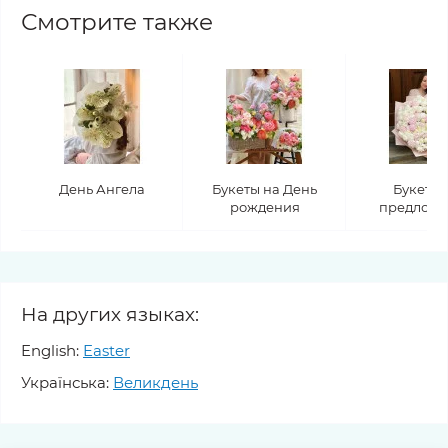
Смотрите также
День Ангела
Букеты на День
Букеты 
рождения
предлож
На других языках:
English:
Easter
Українська:
Великдень