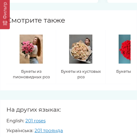
Фильтр
Смотрите также
Букеты из
Букеты из кустовых
Букеты из
пионовидных роз
роз
На других языках:
English:
201 roses
Українська:
201 троянда