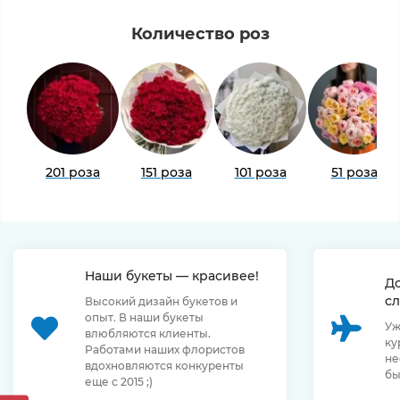
Количество роз
201 роза
151 роза
101 роза
51 роза
Наши букеты — красивее!
Д
сл
Высокий дизайн букетов и
опыт. В наши букеты
Уж
влюбляются клиенты.
ку
Работами наших флористов
не
вдохновляются конкуренты
бы
еще с 2015 ;)