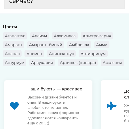
сейчас?
Цветы
Агапантус
Аллиум
Алхемилла
Альстромерия
Амарант
Амарант тёмный
Амбрелла
Амми
Ананас
Анемон
Анигозантус
Антирринум
Антуриум
Араукария
Артишок (цинара)
Асклепия
Аспарагус
Аспидистра
Астильба
Астра
Астранция
Ахиллея
Банксия
Барбарис
Берграс
Наши букеты — красивее!
Берзелия
Брассика
Бруния
Бувардия
Буплерум
Д
сл
Высокий дизайн букетов и
Ванда
Василёк
Верба
Вереск
Вероника
опыт. В наши букеты
Уж
Вибурнум
Вибурнум (ягоды)
Геликония
Гениста
влюбляются клиенты.
ку
Работами наших флористов
не
Георгина
Гербера
Гиацинт
Гипеаструм
вдохновляются конкуренты
бы
еще с 2015 ;)
Гипсофила
Гладиолус
Глориоза
Гортензия