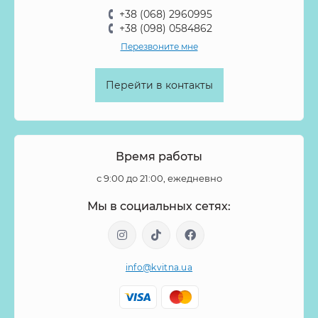
Скимия
Солидаго
Спирея
Стифа
Стрелиция
+38 (068) 2960995
Суккуленты
Танацетум
Тилландсия
Тласпи
+38 (098) 0584862
Перезвоните мне
Трахелиум
Тубероза
Тюльпан
Тюльпан пионовидный
Фаленопсис
Физалис
Перейти в контакты
Филодендрон
Флокс
Форзиция
Фрезия
Фритиллярия
Хамелациум
Хелеборус
Хиперикум
Хлопок
Хризантема
Целозия
Цимбидиум
Время работы
Цинния
Шиповник
Эвкалипт
Эремурус
с 9:00 до 21:00, ежедневно
Эрингиум
Эустома
Эуфорбия
Эхеверия
Ятрофа
Мы в социальных сетях:
info@kvitna.ua