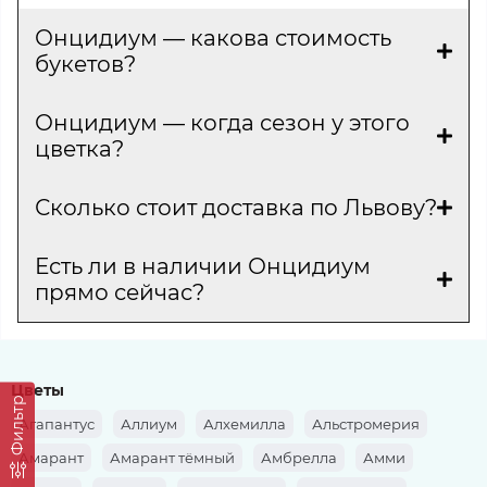
Онцидиум — какова стоимость
букетов?
Онцидиум — когда сезон у этого
цветка?
Сколько стоит доставка по Львову?
Есть ли в наличии Онцидиум
прямо сейчас?
Цветы
Фильтр
Агапантус
Аллиум
Алхемилла
Альстромерия
Амарант
Амарант тёмный
Амбрелла
Амми