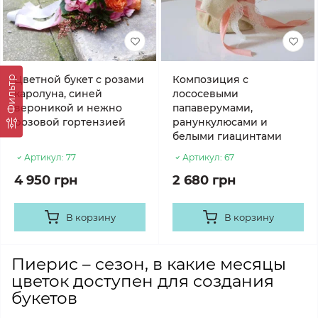
Цветной букет с розами
Композиция с
Фильтр
каролуна, синей
лососевыми
вероникой и нежно
папаверумами,
розовой гортензией
ранункулюсами и
белыми гиацинтами
Артикул:
77
Артикул:
67
4 950 грн
2 680 грн
В корзину
В корзину
Пиерис – сезон, в какие месяцы
цветок доступен для создания
букетов