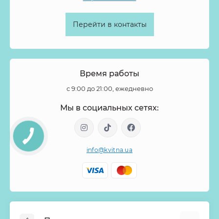
Фаленопсис
Физалис
Филодендрон
Флокс
Перейти в контакты
Форзиция
Фрезия
Фритиллярия
Хамелациум
Хелеборус
Хиперикум
Хлопок
Хризантема
Целозия
Цимбидиум
Цинния
Шиповник
Время работы
Эвкалипт
Эремурус
Эрингиум
Эустома
с 9:00 до 21:00, ежедневно
Эуфорбия
Эхеверия
Ятрофа
Мы в социальных сетях:
info@kvitna.ua