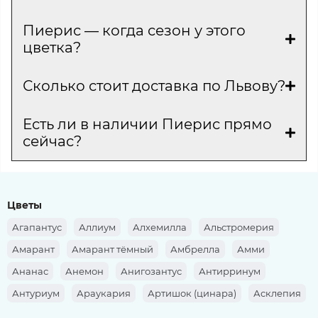
Пиерис — когда сезон у этого
цветка?
Сколько стоит доставка по Львову?
Есть ли в наличии Пиерис прямо
сейчас?
Цветы
Агапантус
Аллиум
Алхемилла
Альстромерия
Амарант
Амарант тёмный
Амбрелла
Амми
Ананас
Анемон
Анигозантус
Антирринум
Антуриум
Араукария
Артишок (цинара)
Асклепия
Аспарагус
Аспидистра
Астильба
Астра