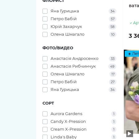
ФЛОРИСТ
ват
11 тюльпанов
Яна Гурицька
34
Петро Бабій
57
Ар
Юрій Захарчук
58
Олена Шмагало
10
3 3
ФОТО/ВИДЕО
☀️ Лет
Анастасія Андросенко
33
Анастасія Рибчинчук
49
Олена Шмагало
17
Петро Бабій
27
Яна Гурицька
34
СОРТ
Aurora Gardens
1
Candy X-Pression
1
Cream X-Pression
1
Linda's Baby
1