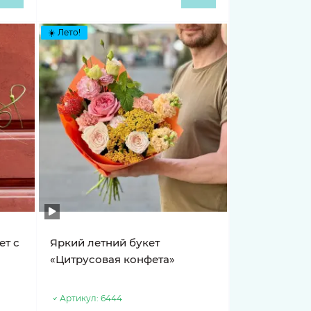
☀️ Лето!
ет с
Яркий летний букет
«Цитрусовая конфета»
Артикул:
6444