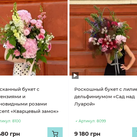
сканный букет с
Роскошный букет с лили
тензиями и
дельфиниумом «Сад над
новидными розами
Луарой»
icent «Кварцевый замок»
тикул:
8100
Артикул:
8099
480 грн
9 180 грн