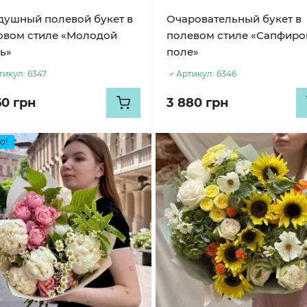
душный полевой букет в
Очаровательный букет в
овом стиле «Молодой
полевом стиле «Сапфиро
ь»
поле»
тикул:
6347
Артикул:
6346
60 грн
3 880 грн
о!