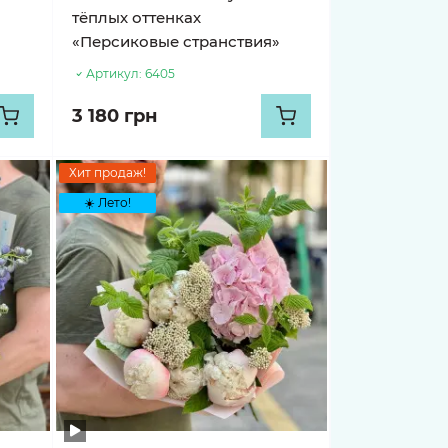
тёплых оттенках
«Персиковые странствия»
Артикул:
6405
3 180 грн
Хит продаж!
☀️ Лето!