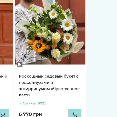
ей и
Роскошный садовый букет с
подсолнухами и
антирринумом «Чувственное
лето»
Артикул:
8092
6 770 грн