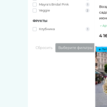
Mayra's Bridal Pink
1
Воз
Veggie
2
сад
июн
ФРУКТЫ
Ар
Клубника
1
4 1
Сбросить
Выберите фильтры
☀️ Лет