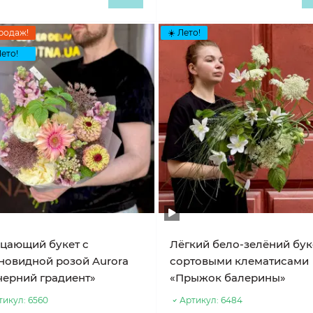
родаж!
☀️ Лето!
Лето!
цающий букет с
Лёгкий бело-зелёний бук
новидной розой Aurora
сортовыми клематисами
черний градиент»
«Прыжок балерины»
тикул:
6560
Артикул:
6484