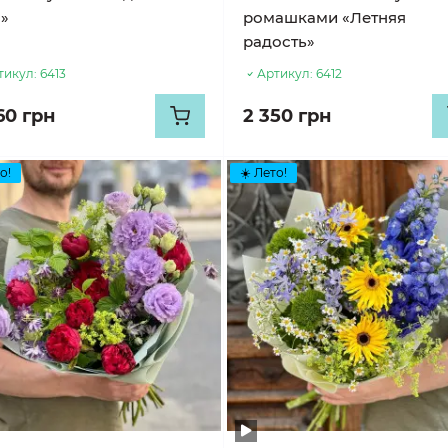
а»
ромашками «Летняя
радость»
тикул:
6413
Артикул:
6412
60 грн
2 350 грн
о!
☀️ Лето!