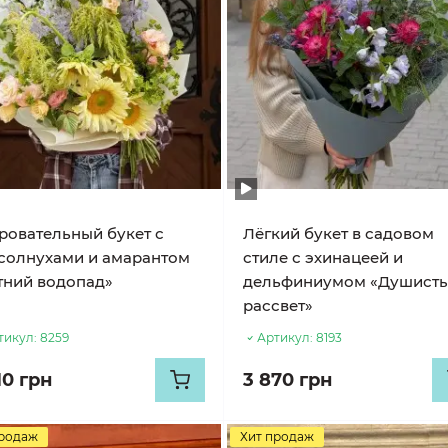
ровательный букет с
Лёгкий букет в садовом
солнухами и амарантом
стиле с эхинацеей и
тний водопад»
дельфиниумом «Душист
рассвет»
тикул:
8259
Артикул:
8193
10 грн
3 870 грн
продаж
Хит продаж