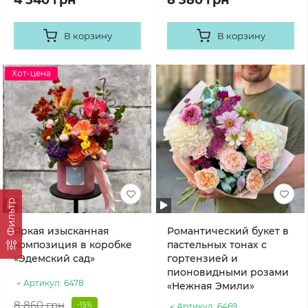
4 540 грн
8 380 грн
В корзину
В корзину
Хот-цена
Фильтр
Яркая изысканная
Романтический букет в
композиция в коробке
пастельных тонах с
«Эдемский сад»
гортензией и
пионовидными розами
Артикул:
6478
«Нежная Эмили»
8 860 грн
-15%
Артикул:
6469