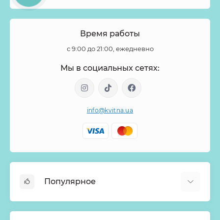
Хелеборус
Хиперикум
Хлопок
Хризантема
Целозия
Цимбидиум
Цинния
Шиповник
Время работы
Эвкалипт
Эремурус
Эрингиум
Эустома
с 9:00 до 21:00, ежедневно
Эуфорбия
Эхеверия
Ятрофа
Мы в социальных сетях:
info@kvitna.ua
Популярное
Онлайн-Витрина