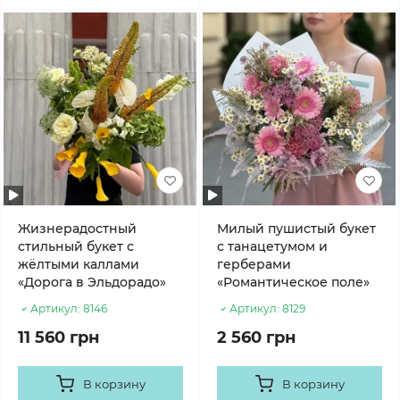
Жизнерадостный
Милый пушистый букет
стильный букет с
с танацетумом и
жёлтыми каллами
герберами
«Дорога в Эльдорадо»
«Романтическое поле»
Артикул:
8146
Артикул:
8129
11 560 грн
2 560 грн
В корзину
В корзину