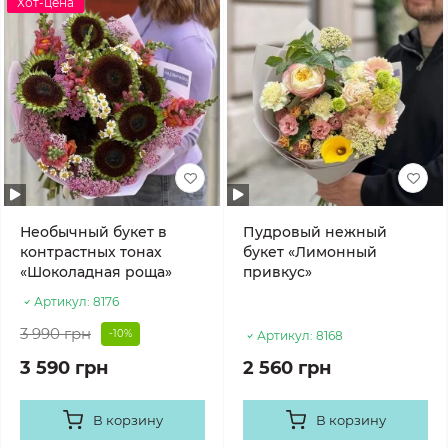
Хот-цена
Необычный букет в
Пудровый нежный
контрастных тонах
букет «Лимонный
«Шоколадная роща»
привкус»
Артикул:
8176
3 990 грн
-10%
Артикул:
8168
3 590 грн
2 560 грн
В корзину
В корзину