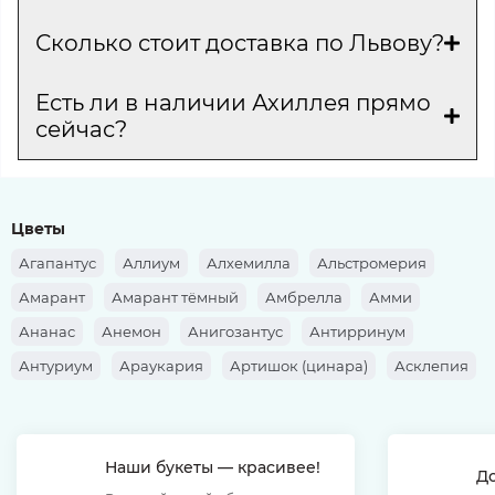
Сколько стоит доставка по Львову?
Есть ли в наличии Ахиллея прямо
сейчас?
Цветы
Агапантус
Аллиум
Алхемилла
Альстромерия
Амарант
Амарант тёмный
Амбрелла
Амми
Ананас
Анемон
Анигозантус
Антирринум
Антуриум
Араукария
Артишок (цинара)
Асклепия
Аспарагус
Аспидистра
Астильба
Астра
Астранция
Ахиллея
Банксия
Барбарис
Наши букеты — красивее!
Берграс
Берзелия
Брассика
Бруния
Бувардия
Д