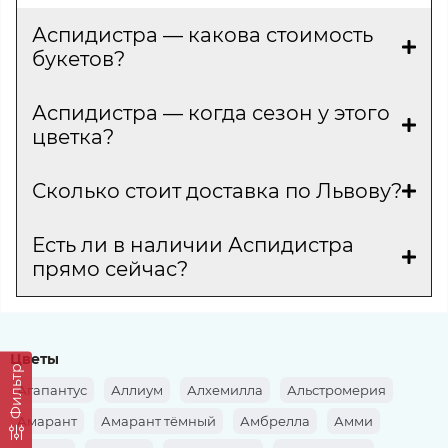
Аспидистра — какова стоимость
букетов?
Аспидистра — когда сезон у этого
цветка?
Сколько стоит доставка по Львову?
Есть ли в наличии Аспидистра
прямо сейчас?
Цветы
Фильтр
Агапантус
Аллиум
Алхемилла
Альстромерия
Амарант
Амарант тёмный
Амбрелла
Амми