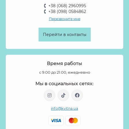
Солидаго
Спирея
Стифа
Стрелиция
Суккуленты
+38 (068) 2960995
Танацетум
Тилландсия
Тласпи
Трахелиум
+38 (098) 0584862
Перезвоните мне
Тубероза
Тюльпан
Тюльпан пионовидный
Фаленопсис
Физалис
Филодендрон
Флокс
Перейти в контакты
Форзиция
Фрезия
Фритиллярия
Хамелациум
Хелеборус
Хиперикум
Хлопок
Хризантема
Целозия
Цимбидиум
Цинния
Шиповник
Время работы
Эвкалипт
Эремурус
Эрингиум
Эустома
с 9:00 до 21:00, ежедневно
Эуфорбия
Эхеверия
Ятрофа
Мы в социальных сетях:
info@kvitna.ua