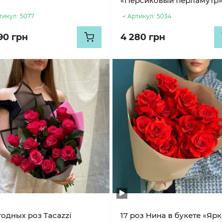
«Персиковый перламутр
тикул:
5077
Артикул:
5034
90 грн
4 280 грн
годных роз Tacazzi
17 роз Нина в букете «Яр