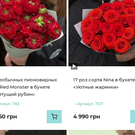
необычных пионовидных
17 роз сорта Nina в букет
Red Monster в букете
«Уютные жаринки»
етущий рубин»
тикул:
7162
Артикул:
7107
60 грн
4 990 грн