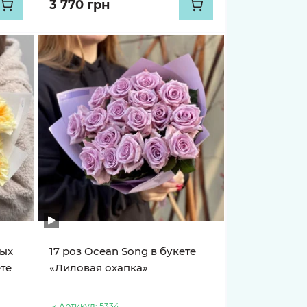
3 770 грн
ных
17 роз Ocean Song в букете
ете
«Лиловая охапка»
Артикул:
5334