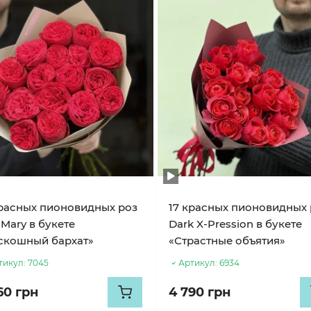
красных пионовидных роз
17 красных пионовидных 
Mary в букете
Dark X-Pression в букете
скошный бархат»
«Страстные объятия»
тикул:
7045
Артикул:
6934
60 грн
4 790 грн