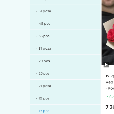
51 роза
49 роз
35 роз
31 роза
29 роз
25 роз
17 
Red 
21 роза
«Ро
Ар
19 роз
7 3
17 роз