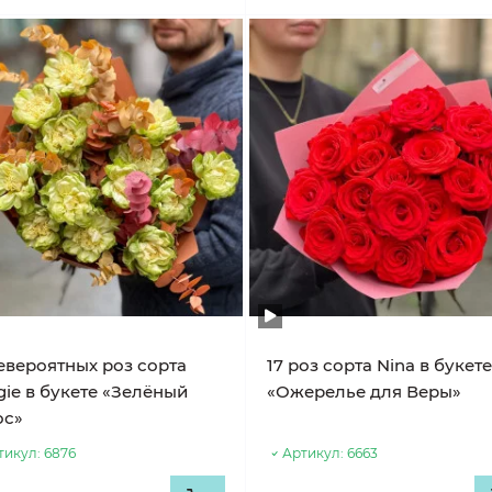
невероятных роз сорта
17 роз сорта Nina в букет
gie в букете «Зелёный
«Ожерелье для Веры»
ос»
тикул:
6876
Артикул:
6663