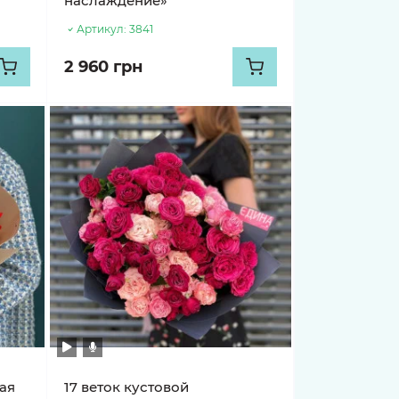
»
наслаждение»
Артикул:
3841
2 960 грн
кая
17 веток кустовой