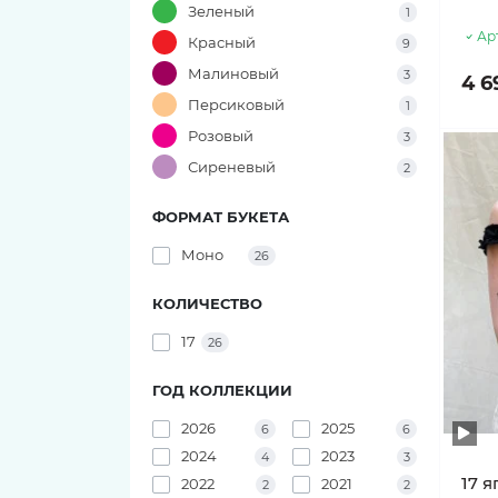
Зеленый
1
Букеты из Маттиолы
Сиреневые тюльпаны
Ар
Красный
9
Букеты из Стрелиции
Малиновый
Тюльпаны в корзине
3
4 6
Персиковый
1
Букеты из Нарциссов
101 тюльпан
Розовый
3
Сиреневый
2
Букеты из Гладиолусов
51 тюльпан
ФОРМАТ БУКЕТА
49 тюльпанов
Букеты из Оксипеталума
Моно
26
47 тюльпанов
Букеты из Хамелациума
КОЛИЧЕСТВО
41 тюльпан
17
Букеты из Подсолнухов
26
ГОД КОЛЛЕКЦИИ
45 тюльпанов
Букеты из Дельфиниума
2026
2025
6
6
37 тюльпанов
Букеты из Антирринума
2024
2023
4
3
17 я
2022
2021
2
2