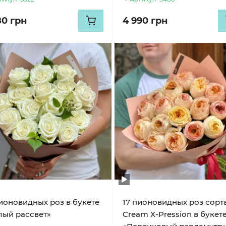
80 грн
4 990 грн
пионовидных роз в букете
17 пионовидных роз сорт
лый рассвет»
Cream X-Pression в букет