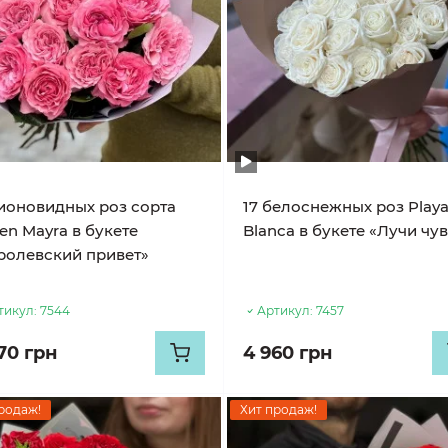
пионовидных роз сорта
17 белоснежных роз Play
en Mayra в букете
Blanca в букете «Лучи чу
ролевский привет»
тикул:
7544
Артикул:
7457
70 грн
4 960 грн
родаж!
Хит продаж!