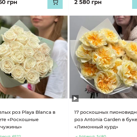
60 грн
2 580 грн
елых роз Playa Blanca в
17 роскошных пионовид
ете «Роскошные
роз Antonia Garden в бук
чужины»
«Лимонный курд»
тикул:
6522
Артикул:
5480