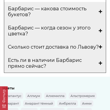
Барбарис — какова стоимость
букетов?
Барбарис — когда сезон у этого
цветка?
Сколько стоит доставка по Львову?
Есть ли в наличии Барбарис
прямо сейчас?
Цветы
Фильтр
Агапантус
Аллиум
Алхемилла
Альстромерия
Амарант
Амарант тёмный
Амбрелла
Амми