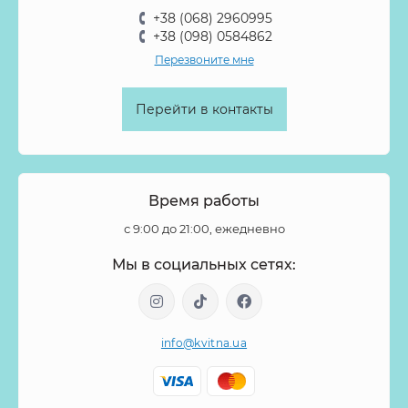
Солидаго
Спирея
Стифа
Стрелиция
Суккуленты
+38 (068) 2960995
Танацетум
Тилландсия
Тласпи
Трахелиум
+38 (098) 0584862
Перезвоните мне
Тубероза
Тюльпан
Тюльпан пионовидный
Фаленопсис
Физалис
Филодендрон
Флокс
Перейти в контакты
Форзиция
Фрезия
Фритиллярия
Хамелациум
Хелеборус
Хиперикум
Хлопок
Хризантема
Целозия
Цимбидиум
Цинния
Шиповник
Время работы
Эвкалипт
Эремурус
Эрингиум
Эустома
с 9:00 до 21:00, ежедневно
Эуфорбия
Эхеверия
Ятрофа
Мы в социальных сетях:
info@kvitna.ua