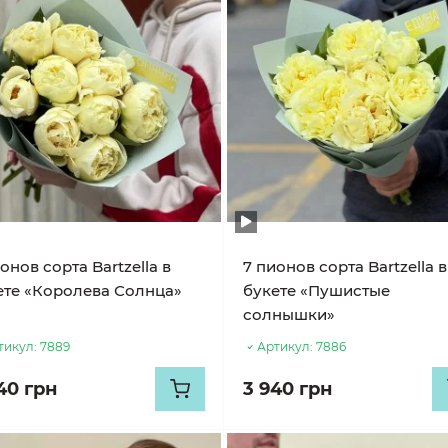
онов сорта Bartzella в
7 пионов сорта Bartzella в
ете «Королева Солнца»
букете «Пушистые
солнышки»
тикул:
7889
Артикул:
7886
40 грн
3 940 грн