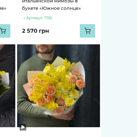
итальянской мимозы в
ие»
букете «Южное солнце»
Артикул:
7136
2 570 грн