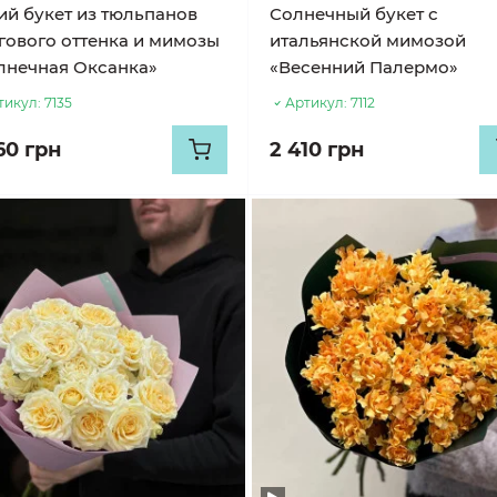
ий букет из тюльпанов
Солнечный букет с
гового оттенка и мимозы
итальянской мимозой
лнечная Оксанка»
«Весенний Палермо»
тикул:
7135
Артикул:
7112
60 грн
2 410 грн