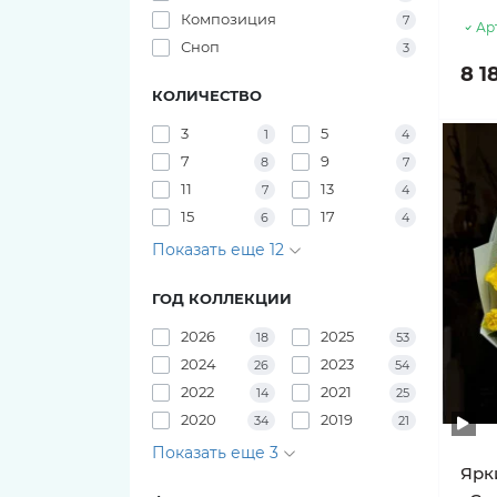
Композиция
7
31 тюльпан
Розы Pink O'hara
Ар
Букеты из ирисов
Сноп
3
8 1
27 тюльпанов
Розы Pink X-Pression
КОЛИЧЕСТВО
29 тюльпанов
3
5
Розы Playa Blanca
1
4
7
9
8
7
25 тюльпанов
Розы Red Piano
11
13
7
4
15
17
6
4
23 тюльпана
Розы Shimmer
Показать еще 12
21 тюльпан
Розы White O'hara
ГОД КОЛЛЕКЦИИ
2026
2025
18
53
19 тюльпанов
2024
2023
26
54
2022
2021
14
25
17 тюльпанов
2020
2019
34
21
15 тюльпанов
Показать еще 3
Ярк