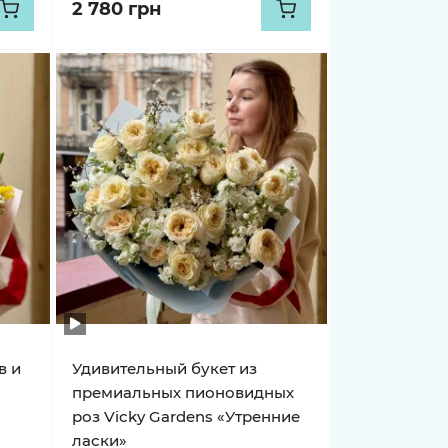
2 780 грн
в и
Удивительный букет из
премиальных пионовидных
роз Vicky Gardens «Утренние
ласки»