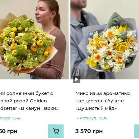
ий солнечный букет с
Микс из 33 ароматных
товой розой Golden
нарциссов в букете
dsetter «В канун Пасхи»
«Душистый мёд»
тикул:
7545
Артикул:
7505
60 грн
3 570 грн