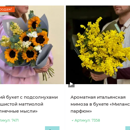
родаж!
ий букет с подсолнухами
Ароматная итальянская
ушистой маттиолой
мимоза в букете «Милан
лнечные мысли»
парфюм»
тикул:
7471
Артикул:
7358