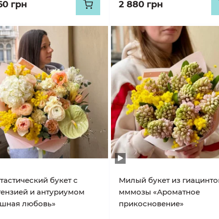
60 грн
2 880 грн
тастический букет с
Милый букет из гиацинто
тензией и антуриумом
мммозы «Ароматное
шная любовь»
прикосновение»