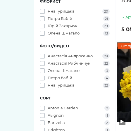
«Со
ФЛОРИСТ
11 тюльпанов
Яна Гурицька
20
Ар
Петро Бабій
21
Юрій Захарчук
29
5 0
Олена Шмагало
13
ФОТО/ВИДЕО
Хит п
Анастасія Андросенко
29
Анастасія Рибчинчук
22
Олена Шмагало
3
Петро Бабій
4
Яна Гурицька
32
СОРТ
Antonia Garden
7
Avignon
1
Bartzella
2
Brighton
1