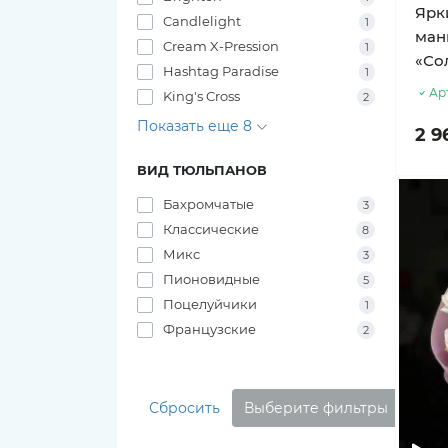
Ярк
Candlelight
1
ман
Cream X-Pression
1
«Со
Hashtag Paradise
1
Ар
King's Cross
2
Показать еще 8
2 9
ВИД ТЮЛЬПАНОВ
Бахромчатые
3
Классические
8
Микс
3
Пионовидные
5
Поцелуйчики
1
Французские
2
Сбросить
Выберите фильтры