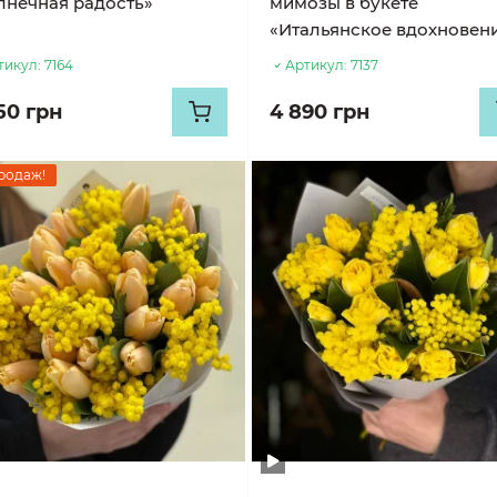
лнечная радость»
мимозы в букете
«Итальянское вдохновен
тикул:
7164
Артикул:
7137
50 грн
4 890 грн
родаж!