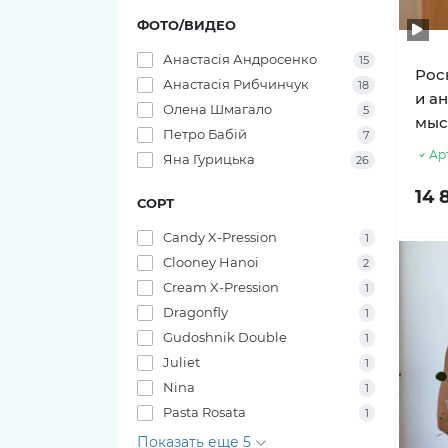
11 тюльпанов
ФОТО/ВИДЕО
Анастасія Андросенко
15
Рос
Анастасія Рибчинчук
18
и а
Олена Шмагало
5
мыс
Петро Бабій
7
Ар
Яна Гурицька
26
14 
СОРТ
Candy X-Pression
1
Clooney Hanoi
2
Cream X-Pression
1
Dragonfly
1
Gudoshnik Double
1
Juliet
1
Nina
1
Pasta Rosata
1
Показать еще 5