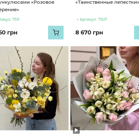
ункулюсами «Розовое
«Таинственные лепестки
ерение»
тикул:
7511
Артикул:
7507
60 грн
8 670 грн