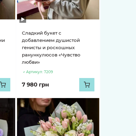
Сладкий букет с
ми
добавлением душистой
генисты и роскошных
ранункулюсов «Чувство
любви»
Артикул:
7209
7 980 грн