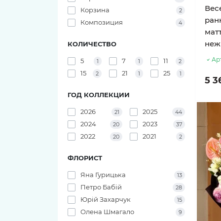
Вес
31 тюльпан
Корзина
2
Розы Pink O'hara
Букеты из ирисов
ран
Композиция
4
мат
27 тюльпанов
Розы Pink X-Pression
неж
КОЛИЧЕСТВО
29 тюльпанов
Розы Playa Blanca
Ар
5
7
11
1
1
2
15
21
25
2
1
1
5 3
25 тюльпанов
Розы Red Piano
ГОД КОЛЛЕКЦИИ
23 тюльпана
Розы Shimmer
2026
2025
21
44
2024
2023
20
37
21 тюльпан
Розы White O'hara
2022
2021
20
2
19 тюльпанов
ФЛОРИСТ
Яна Гурицька
17 тюльпанов
13
Петро Бабій
28
15 тюльпанов
Юрій Захарчук
15
Олена Шмагало
9