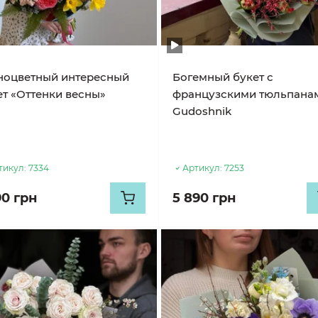
ноцветный интересный
Богемный букет с
ет «Оттенки весны»
французскими тюльпана
Gudoshnik
тикул:
7334
Артикул:
7253
90 грн
5 890 грн