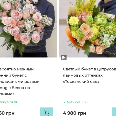
ероятно нежный
Светлый букет в цитрусо
енний букет с
лаймовых оттенках
новидными розами
«Тосканский сад»
mugi «Весна на
зияме»
тикул:
7606
Артикул:
7605
60 грн
4 980 грн