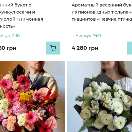
енний букет с
Ароматный весенний бук
кункулюсами и
из пионовидных тюльпан
тиолой «Лимонная
гиацинтов «Певчие птичк
ность»
тикул:
7485
Артикул:
7469
60 грн
4 280 грн