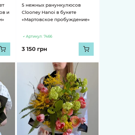
ет
5 нежных ранункулюсов
ов и
Clooney Hanoi в букете
и»
«Мартовское пробуждение»
Артикул:
7466
3 150 грн