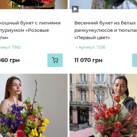
кошный букет с лилиями
Весенний букет из белых
нтуриумом «Розовые
ранкункулюсов и тюльпа
ли»
«Первый цвет»
тикул:
7362
Артикул:
7336
860 грн
11 070 грн