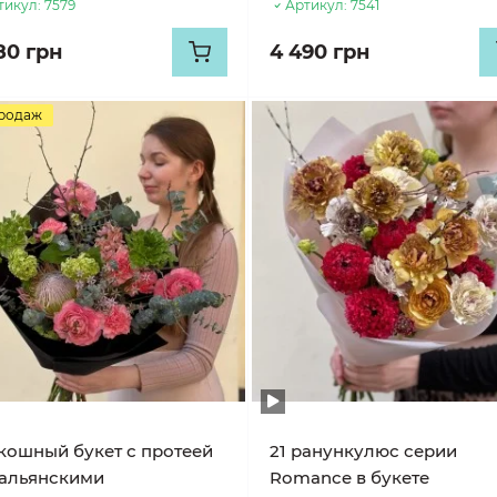
тикул:
7579
Артикул:
7541
80 грн
4 490 грн
продаж
кошный букет с протеей
21 ранункулюс серии
тальянскими
Romance в букете