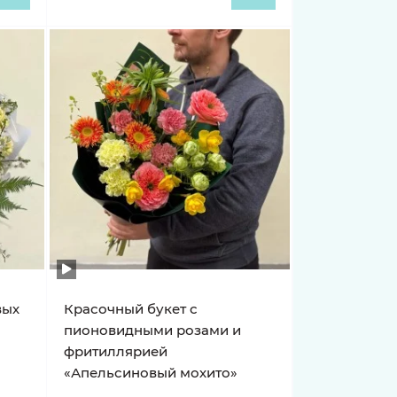
вых
Красочный букет с
пионовидными розами и
фритиллярией
«Апельсиновый мохито»