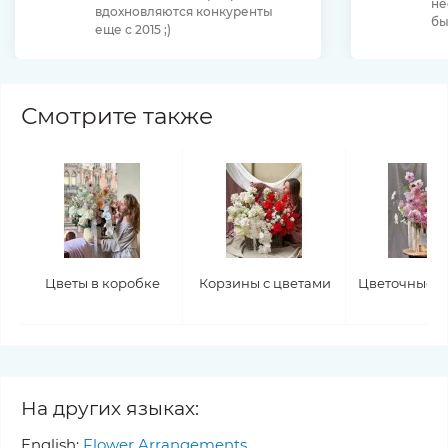
не
вдохновляются конкуренты
бы
еще с 2015 ;)
Смотрите также
Цветы в коробке
Корзины с цветами
Цветочные в
На других языках:
English:
Flower Arrangements