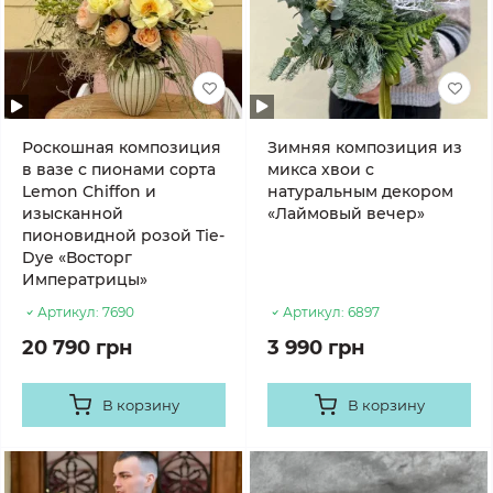
Роскошная композиция
Зимняя композиция из
в вазе с пионами сорта
микса хвои с
Lemon Chiffon и
натуральным декором
изысканной
«Лаймовый вечер»
пионовидной розой Tie-
Dye «Восторг
Императрицы»
Артикул:
7690
Артикул:
6897
20 790 грн
3 990 грн
В корзину
В корзину