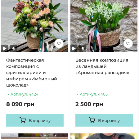
Фантастическая
Весенняя композиция
композиция с
из ландышей
фритиллярией и
«Ароматная рапсодия»
имбирём «Имбирный
шоколад»
Артикул:
4424
Артикул:
4405
8 090 грн
2 500 грн
В корзину
В корзину