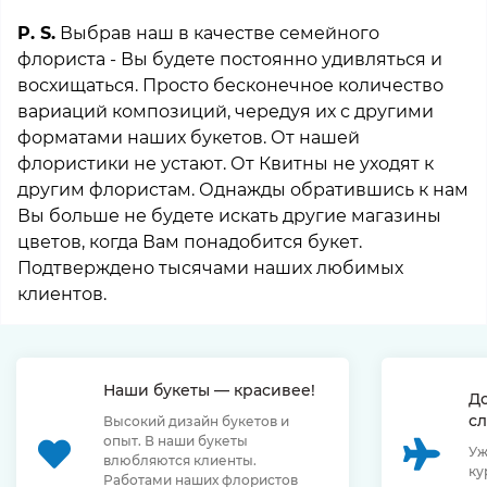
P. S.
Выбрав наш в качестве семейного
флориста - Вы будете постоянно удивляться и
восхищаться. Просто бесконечное количество
вариаций композиций, чередуя их с другими
форматами наших букетов. От нашей
флористики не устают. От Квитны не уходят к
другим флористам. Однажды обратившись к нам
Вы больше не будете искать другие магазины
цветов, когда Вам понадобится букет.
Подтверждено тысячами наших любимых
клиентов.
Наши букеты — красивее!
Д
сл
Высокий дизайн букетов и
опыт. В наши букеты
Уж
влюбляются клиенты.
ку
Работами наших флористов