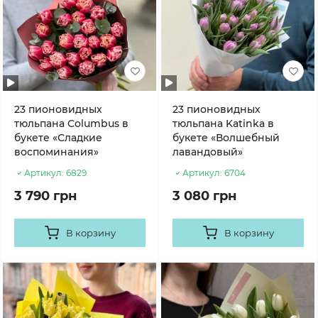
23 пионовидных
23 пионовидных
тюльпана Columbus в
тюльпана Katinka в
букете «Сладкие
букете «Волшебный
воспоминания»
лавандовый»
Артикул:
6829
Артикул:
6704
3 790 грн
3 080 грн
В корзину
В корзину