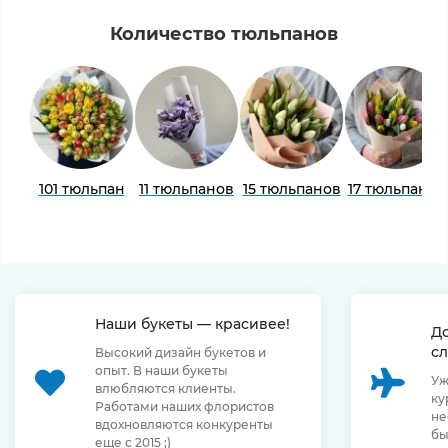
Количество тюльпанов
101 тюльпан
11 тюльпанов
15 тюльпанов
17 тюльпанов
Наши букеты — красивее!
Д
сл
Высокий дизайн букетов и
опыт. В наши букеты
Уж
влюбляются клиенты.
ку
Работами наших флористов
не
вдохновляются конкуренты
бы
еще с 2015 ;)