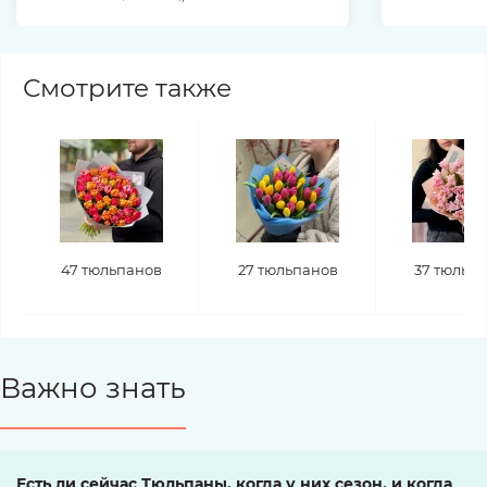
Смотрите также
47 тюльпанов
27 тюльпанов
37 тюльп
Важно знать
Есть ли сейчас Тюльпаны, когда у них сезон, и когда