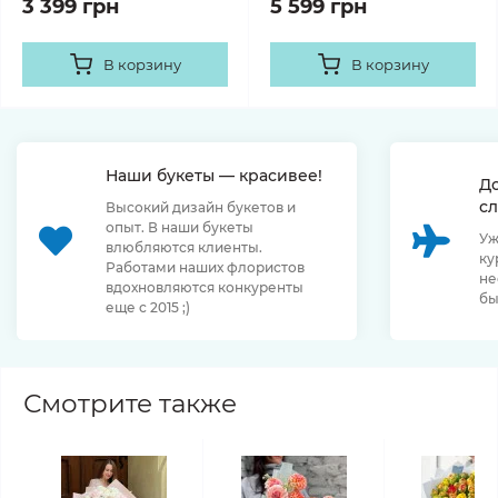
3 399 грн
5 599 грн
В корзину
В корзину
Наши букеты — красивее!
Д
сл
Высокий дизайн букетов и
опыт. В наши букеты
Уж
влюбляются клиенты.
ку
Работами наших флористов
не
вдохновляются конкуренты
бы
еще с 2015 ;)
Смотрите также