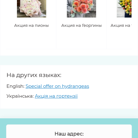
Акция на пионы
Акция на Георгины
Акция на тю
На других языках:
English:
Special offer on hydrangeas
Українська:
Акція на гортензії
Наш адрес: