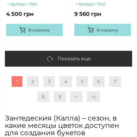
Артикул:
7564
Артикул:
7542
4 500 грн
9 560 грн
В корзину
В корзину
Показать еще
1
2
3
4
5
6
7
8
9
>
>|
Зантедеския (Калла) – сезон, в
какие месяцы цветок доступен
для создания букетов