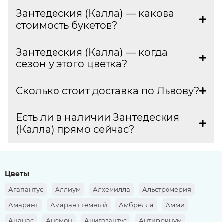
Зантедеския (Калла) — какова
стоимость букетов?
Зантедеския (Калла) — когда
сезон у этого цветка?
Сколько стоит доставка по Львову?
Есть ли в наличии Зантедеския
(Калла) прямо сейчас?
Цветы
Агапантус
Аллиум
Алхемилла
Альстромерия
Амарант
Амарант тёмный
Амбрелла
Амми
Ананас
Анемон
Анигозантус
Антирринум