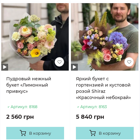
Пудровый нежный
Яркий букет с
букет «Лимонный
гортензией и кустовой
привкус»
розой Shiraz
«Красочный небокрай»
Артикул:
8168
Артикул:
8163
2 560 грн
5 840 грн
В корзину
В корзину