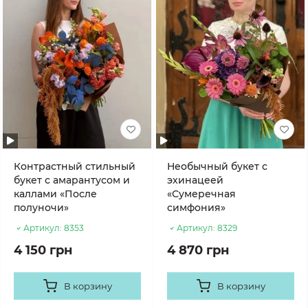
Контрастный стильный
Необычный букет с
букет с амарантусом и
эхинацеей
каллами «После
«Сумеречная
полуночи»
симфония»
Артикул:
8353
Артикул:
8329
4 150 грн
4 870 грн
В корзину
В корзину