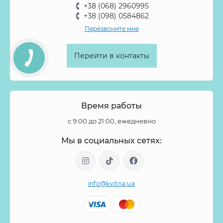
+38 (068) 2960995
Танацетум
Тилландсия
Тласпи
Трахелиум
+38 (098) 0584862
Перезвоните мне
Тубероза
Тюльпан
Тюльпан пионовидный
Фаленопсис
Физалис
Филодендрон
Флокс
Перейти в контакты
Форзиция
Фрезия
Фритиллярия
Хамелациум
Хелеборус
Хиперикум
Хлопок
Хризантема
Целозия
Цимбидиум
Цинния
Шиповник
Время работы
Эвкалипт
Эремурус
Эрингиум
Эустома
с 9:00 до 21:00, ежедневно
Эуфорбия
Эхеверия
Ятрофа
Мы в социальных сетях:
info@kvitna.ua