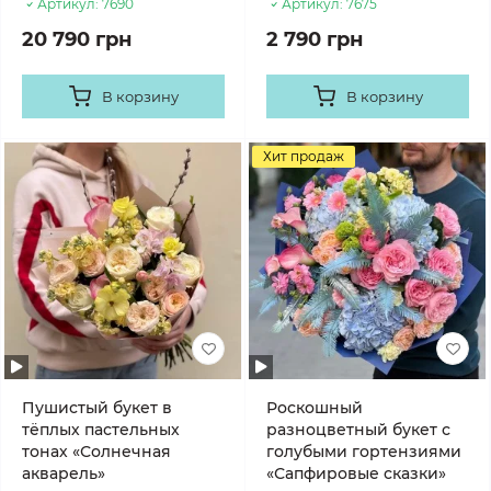
Артикул:
7690
Артикул:
7675
20 790 грн
2 790 грн
В корзину
В корзину
Хит продаж
Пушистый букет в
Роскошный
тёплых пастельных
разноцветный букет с
тонах «Солнечная
голубыми гортензиями
акварель»
«Сапфировые сказки»