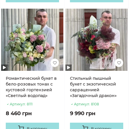
Романтический букет в
Стильный пышный
бело-розовых тонах с
букет с экзотической
кустовой гортензией
сарраценией
«Светлый водопад»
«Загадочный дракон»
Артикул:
8111
Артикул:
8108
8 460 грн
9 990 грн
В корзину
В корзину