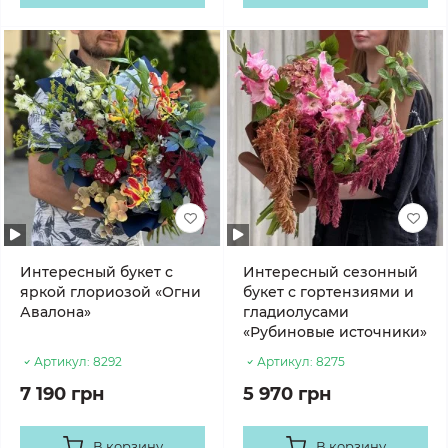
Интересный букет с
Интересный сезонный
яркой глориозой «Огни
букет с гортензиями и
Авалона»
гладиолусами
«Рубиновые источники»
Артикул:
8292
Артикул:
8275
7 190 грн
5 970 грн
В корзину
В корзину