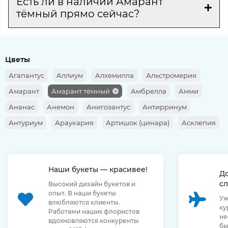
Есть ли в наличии Амарант
тёмный прямо сейчас?
Цветы
Агапантус
Аллиум
Алхемилла
Альстромерия
Амарант
Амарант тёмный
Амбрелла
Амми
Ананас
Анемон
Анигозантус
Антирринум
Антуриум
Араукария
Артишок (цинара)
Асклепия
Аспарагус
Аспидистра
Астильба
Астра
Астранция
Ахиллея
Банксия
Барбарис
Берграс
Наши букеты — красивее!
Берзелия
Брассика
Бруния
Бувардия
Буплерум
Д
сл
Высокий дизайн букетов и
Ванда
Василёк
Верба
Вереск
Вероника
опыт. В наши букеты
Уж
Вибурнум
Вибурнум (ягоды)
Геликония
Гениста
влюбляются клиенты.
ку
Работами наших флористов
не
Георгина
Гербера
Гиацинт
Гипеаструм
вдохновляются конкуренты
бы