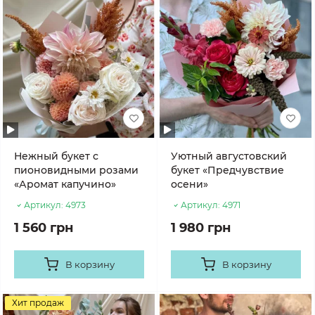
Нежный букет с
Уютный августовский
пионовидными розами
букет «Предчувствие
«Аромат капучино»
осени»
Артикул:
4973
Артикул:
4971
1 560 грн
1 980 грн
В корзину
В корзину
Хит продаж