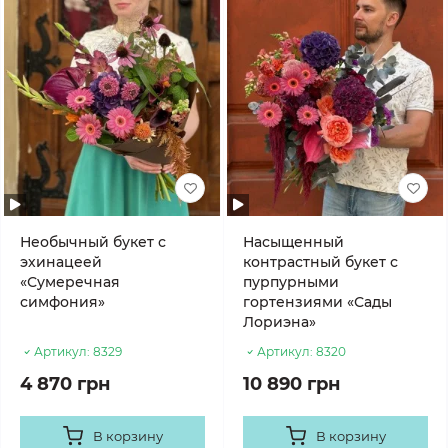
Необычный букет с
Насыщенный
эхинацеей
контрастный букет с
«Сумеречная
пурпурными
симфония»
гортензиями «Сады
Лориэна»
Артикул:
8329
Артикул:
8320
4 870 грн
10 890 грн
В корзину
В корзину