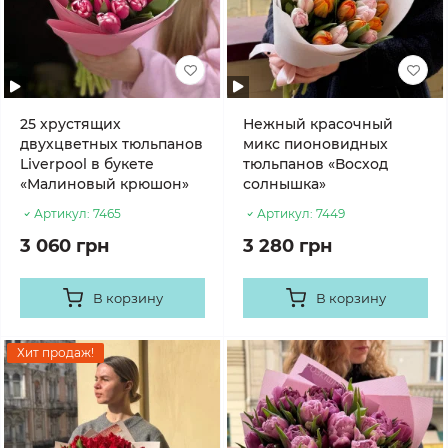
25 хрустящих
Нежный красочный
двухцветных тюльпанов
микс пионовидных
Liverpool в букете
тюльпанов «Восход
«Малиновый крюшон»
солнышка»
Артикул:
7465
Артикул:
7449
3 060 грн
3 280 грн
В корзину
В корзину
Хит продаж!