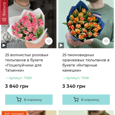
Фильтр
25 волнистых розовых
25 пионовидных
тюльпанов в букете
оранжевых тюльпанов в
«Поцелуйчики для
букете «Янтарные
Татьянки»
камешки»
Артикул:
7089
Артикул:
7058
3 840 грн
3 340 грн
В корзину
В корзину
Хит продаж!