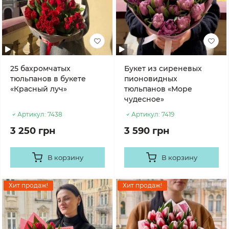
25 бахромчатых
Букет из сиреневых
тюльпанов в букете
пионовидных
«Красный луч»
тюльпанов «Море
чудесное»
Артикул:
7438
Артикул:
7419
3 250 грн
3 590 грн
В корзину
В корзину
Хит продаж!
Хит продаж!