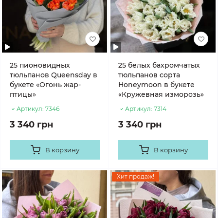
25 пионовидных
25 белых бахромчатых
тюльпанов Queensday в
тюльпанов сорта
букете «Огонь жар-
Honeymoon в букете
птицы»
«Кружевная изморозь»
Артикул:
7346
Артикул:
7314
3 340 грн
3 340 грн
В корзину
В корзину
Хит продаж!