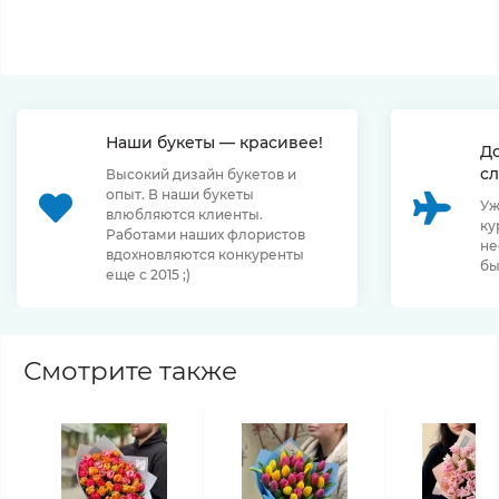
Наши букеты — красивее!
Д
сл
Высокий дизайн букетов и
опыт. В наши букеты
Уж
влюбляются клиенты.
ку
Работами наших флористов
не
вдохновляются конкуренты
бы
еще с 2015 ;)
Смотрите также