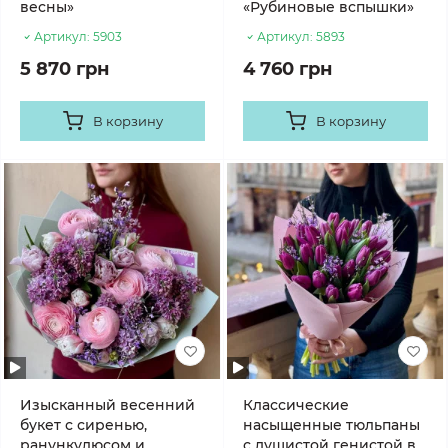
весны»
«Рубиновые вспышки»
Артикул:
5903
Артикул:
5893
5 870 грн
4 760 грн
В корзину
В корзину
Изысканный весенний
Классические
букет с сиренью,
насыщенные тюльпаны
ранункулюсом и
с душистой генистой в