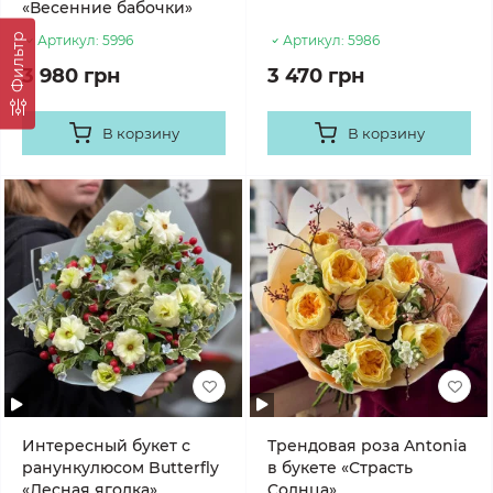
«Весенние бабочки»
Фильтр
Артикул:
5996
Артикул:
5986
3 980 грн
3 470 грн
В корзину
В корзину
Интересный букет с
Трендовая роза Antonia
ранункулюсом Butterfly
в букете «Страсть
«Лесная ягодка»
Cолнца»