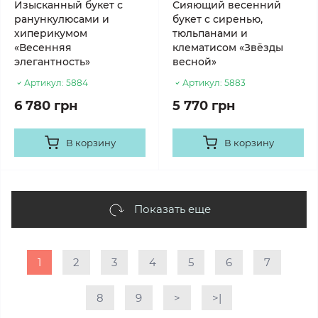
Изысканный букет с
Сияющий весенний
ранункулюсами и
букет с сиренью,
хиперикумом
тюльпанами и
«Весенняя
клематисом «Звёзды
элегантность»
весной»
Артикул:
5884
Артикул:
5883
6 780 грн
5 770 грн
В корзину
В корзину
Показать еще
1
2
3
4
5
6
7
8
9
>
>|