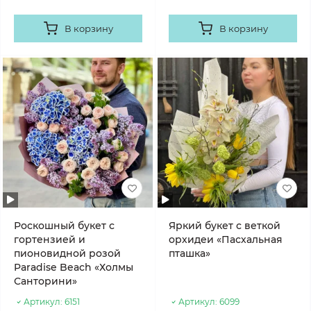
В корзину
В корзину
Роскошный букет с
Яркий букет с веткой
гортензией и
орхидеи «Пасхальная
пионовидной розой
пташка»
Paradise Beach «Холмы
Санторини»
Артикул:
6151
Артикул:
6099