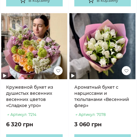
В корзину
В корзину
Кружевной букет из
Ароматный букет с
душистых весенних
нарциссами и
весенних цветов
тюльпанами «Весенний
«Сладкое утро»
флер»
Артикул:
7214
Артикул:
7078
6 320 грн
3 060 грн