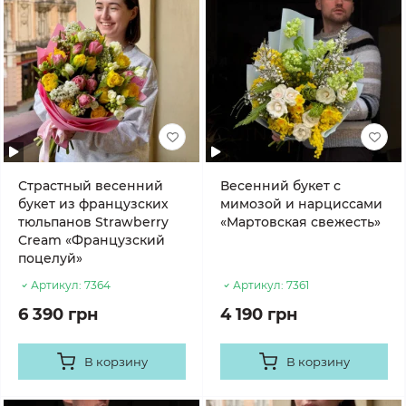
Страстный весенний
Весенний букет с
букет из французских
мимозой и нарциссами
тюльпанов Strawberry
«Мартовская свежесть»
Cream «Французский
поцелуй»
Артикул:
7364
Артикул:
7361
6 390 грн
4 190 грн
В корзину
В корзину