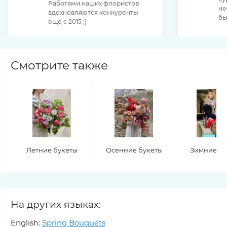
Работами наших флористов
не
вдохновляются конкуренты
бы
еще с 2015 ;)
Смотрите также
Летние букеты
Осенние букеты
Зимние бу
На других языках:
English:
Spring Bouquets