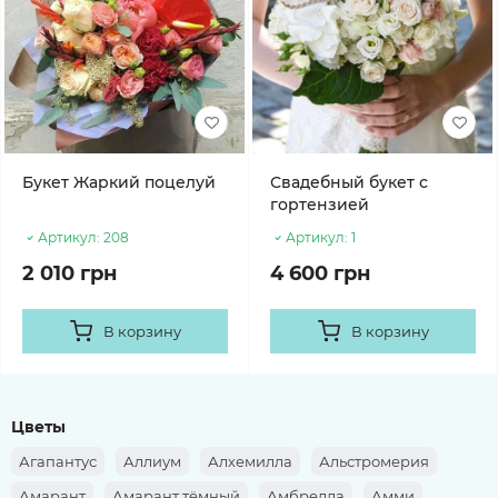
Букет Жаркий поцелуй
Свадебный букет с
гортензией
Артикул:
208
Артикул:
1
2 010 грн
4 600 грн
В корзину
В корзину
Цветы
Агапантус
Аллиум
Алхемилла
Альстромерия
Амарант
Амарант тёмный
Амбрелла
Амми