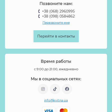
Симфорикарпус
Сирень
Скабиоза
Скимия
Позвоните нам:
Солидаго
Спирея
Стифа
Стрелиция
Суккуленты
+38 (068) 2960995
Танацетум
Тилландсия
Тласпи
Трахелиум
+38 (098) 0584862
Перезвоните мне
Тубероза
Тюльпан
Тюльпан пионовидный
Фаленопсис
Физалис
Филодендрон
Флокс
Перейти в контакты
Форзиция
Фрезия
Фритиллярия
Хамелациум
Хелеборус
Хиперикум
Хлопок
Хризантема
Целозия
Цимбидиум
Цинния
Шиповник
Время работы
Эвкалипт
Эремурус
Эрингиум
Эустома
с 9:00 до 21:00, ежедневно
Эуфорбия
Эхеверия
Ятрофа
Мы в социальных сетях:
info@kvitna.ua