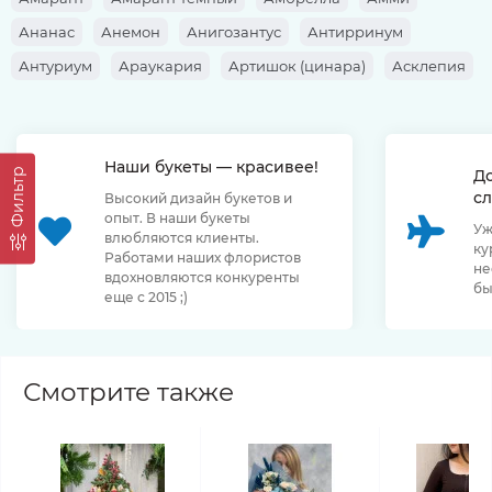
Ананас
Анемон
Анигозантус
Антирринум
Антуриум
Араукария
Артишок (цинара)
Асклепия
Аспарагус
Аспидистра
Астильба
Астра
Астранция
Ахиллея
Банксия
Барбарис
Берграс
Наши букеты — красивее!
Берзелия
Брассика
Бруния
Бувардия
Буплерум
Д
Фильтр
сл
Высокий дизайн букетов и
Ванда
Василёк
Верба
Вереск
Вероника
опыт. В наши букеты
Уж
Вибурнум
Вибурнум (ягоды)
Геликония
Гениста
влюбляются клиенты.
ку
Работами наших флористов
не
Георгина
Гербера
Гиацинт
Гипеаструм
вдохновляются конкуренты
бы
еще с 2015 ;)
Гипсофила
Гладиолус
Глориоза
Гортензия
Гревиллея
Даукус
Дельфиниум
Диантус (Гвоздика)
Диантус барбатус
Жасмин
Зантедеския (Калла)
Смотрите также
Илекс
Имбирь
Ирис
Календула
Капсикум
Картамус
Кверкус
Кермек
Клематис
Книфофия
Кортадерия
Космея
Котинус
Краспедия