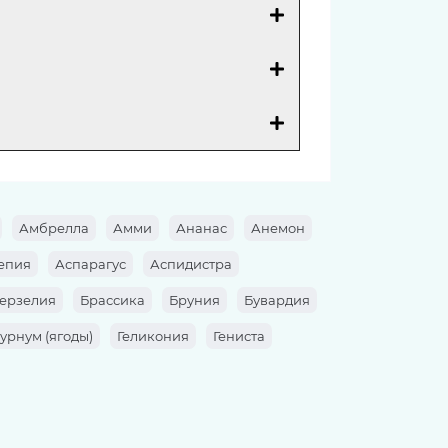
Амбрелла
Амми
Ананас
Анемон
епия
Аспарагус
Аспидистра
ерзелия
Брассика
Бруния
Бувардия
урнум (ягоды)
Геликония
Гениста
а
Гортензия
Гревиллея
Даукус
алла)
Илекс
Имбирь
Ирис
Кортадерия
Космея
Котинус