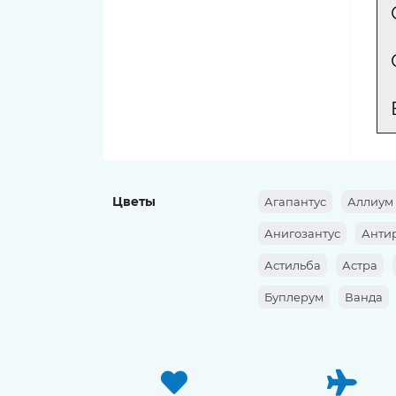
Цветы
Агапантус
Аллиум
Анигозантус
Анти
Астильба
Астра
Буплерум
Ванда
Георгина
Гербера
Дельфиниум
Диант
Календула
Капсик