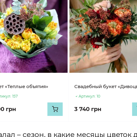
ет «Теплые объятия»
Свадебный букет «Дивоц
тикул:
157
Артикул:
10
00 грн
3 740 грн
алал – сезон, в какие месяцы цветок