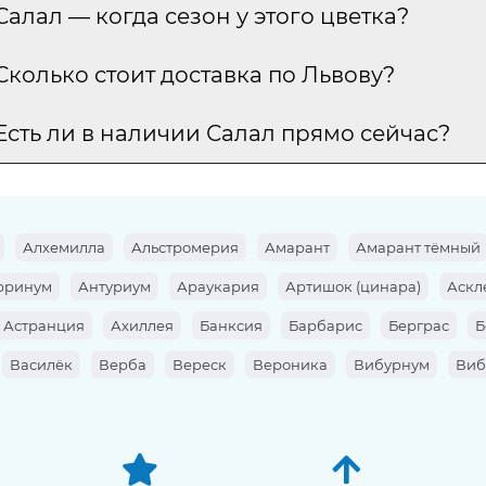
Салал — когда сезон у этого цветка?
Сколько стоит доставка по Львову?
Есть ли в наличии Салал прямо сейчас?
Алхемилла
Альстромерия
Амарант
Амарант тёмный
рринум
Антуриум
Араукария
Артишок (цинара)
Аскл
Астранция
Ахиллея
Банксия
Барбарис
Берграс
Б
Василёк
Верба
Вереск
Вероника
Вибурнум
Виб
Гиацинт
Гипеаструм
Гипсофила
Гладиолус
Глориоз
ус (Гвоздика)
Диантус барбатус
Жасмин
Зантедеския (К
ум
Картамус
Кверкус
Кермек
Клематис
Книфофия