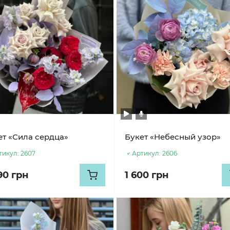
ет «Сила сердца»
Букет «Небесный узор»
тикул:
2607
Артикул:
2606
90 грн
1 600 грн