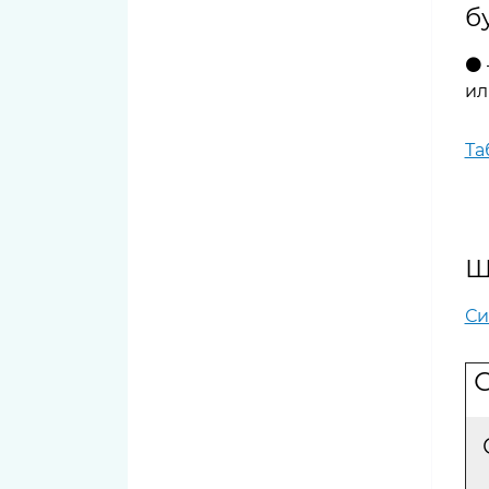
11 тюльпанов
б
⚫ 
ил
Та
Щ
Си
С