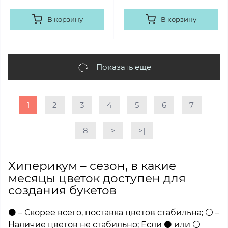
В корзину
В корзину
Показать еще
1
2
3
4
5
6
7
8
>
>|
Хиперикум – сезон, в какие
месяцы цветок доступен для
создания букетов
⚫ – Скорее всего, поставка цветов стабильна; ⚪ –
Наличие цветов не стабильно; Если ⚫ или ⚪