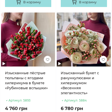
В корзину
В корзину
Изысканные пёстрые
Изысканный букет с
тюльпаны с ягодами
ранункулюсами и
хиперикума в букете
хиперикумом
«Рубиновые вспышки»
«Весенняя
элегантность»
Артикул:
5893
Артикул:
5884
4 760 грн
6 780 грн