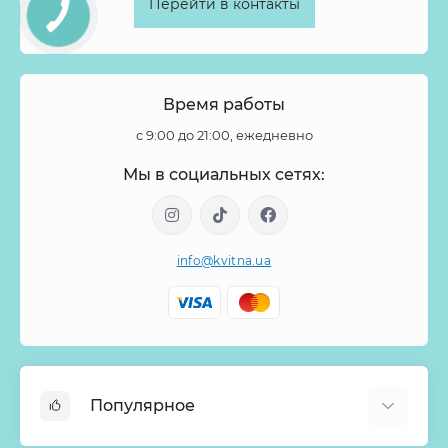
Перейти в контакты
Форзиция
Фрезия
Фритиллярия
Хамелациум
Хелеборус
Хиперикум
Хлопок
Хризантема
Целозия
Цимбидиум
Цинния
Шиповник
Время работы
Эвкалипт
Эремурус
Эрингиум
Эустома
с 9:00 до 21:00, ежедневно
Эуфорбия
Эхеверия
Ятрофа
Мы в социальных сетях:
info@kvitna.ua
Популярное