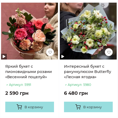
Яркий букет с
Интересный букет с
пионовидными розами
ранункулюсом Butterfly
«Весенний поцелуй»
«Лесная ягодка»
Артикул:
5991
Артикул:
5980
2 590 грн
6 480 грн
В корзину
В корзину