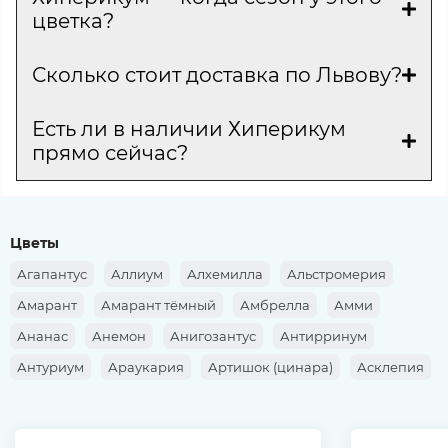
цветка?
Сколько стоит доставка по Львову?
Есть ли в наличии Хиперикум
прямо сейчас?
Цветы
Агапантус
Аллиум
Алхемилла
Альстромерия
Амарант
Амарант тёмный
Амбрелла
Амми
Ананас
Анемон
Анигозантус
Антирринум
Антуриум
Араукария
Артишок (цинара)
Асклепия
Аспарагус
Аспидистра
Астильба
Астра
Астранция
Ахиллея
Банксия
Барбарис
Берграс