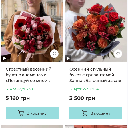
Страстный весенний
Осенний стильный
букет с анемонами
букет с хризантемой
«Потанцуй со мной!»
Safina «Багряный закат»
Артикул:
7380
Артикул:
6724
5 160 грн
3 500 грн
В корзину
В корзину