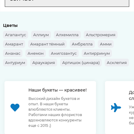
Цветы
Агапантус
Аллиум
Алхемилла
Альстромерия
Амарант
Амарант тёмный
Амбрелла
Амми
Ананас
Анемон
Анигозантус
Антирринум
Антуриум
Араукария
Артишок (цинара)
Асклепия
Аспарагус
Аспидистра
Астильба
Астра
Астранция
Ахиллея
Банксия
Барбарис
Берграс
Наши букеты — красивее!
Берзелия
Брассика
Бруния
Бувардия
Буплерум
Д
сл
Высокий дизайн букетов и
Ванда
Василёк
Верба
Вереск
Вероника
опыт. В наши букеты
Уж
Вибурнум
Вибурнум (ягоды)
Геликония
Гениста
влюбляются клиенты.
ку
Работами наших флористов
не
Георгина
Гербера
Гиацинт
Гипеаструм
вдохновляются конкуренты
бы
еще с 2015 ;)
Гипсофила
Гладиолус
Глориоза
Гортензия