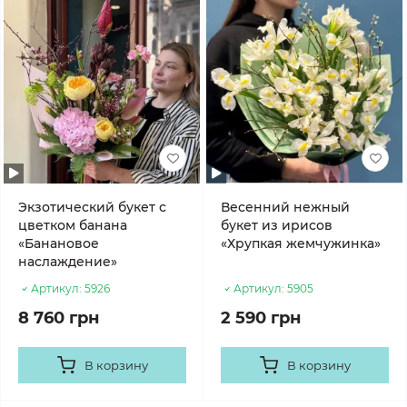
Экзотический букет с
Весенний нежный
цветком банана
букет из ирисов
«Банановое
«Хрупкая жемчужинка»
наслаждение»
Артикул:
5926
Артикул:
5905
8 760 грн
2 590 грн
В корзину
В корзину