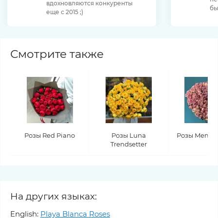
вдохновляются конкуренты
бы
еще с 2015 ;)
Смотрите также
Розы Red Piano
Розы Luna
Розы Memor
Trendsetter
На других языках:
English:
Playa Blanca Roses