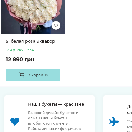
51 белая роза Эквадор
Артикул:
534
12 890 грн
В корзину
Наши букеты — красивее!
Д
сл
Высокий дизайн букетов и
опыт. В наши букеты
Уж
влюбляются клиенты.
ку
Работами наших флористов
не