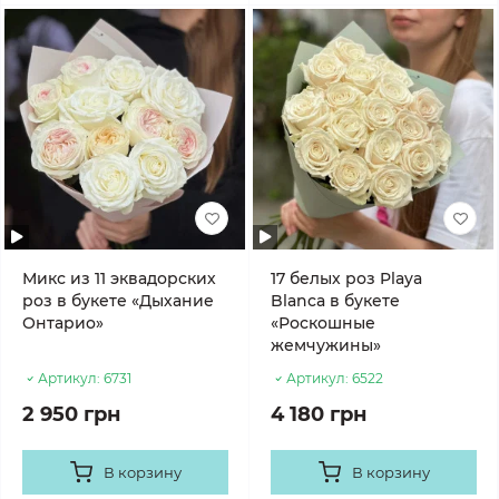
Микс из 11 эквадорских
17 белых роз Playa
роз в букете «Дыхание
Blanca в букете
Онтарио»
«Роскошные
жемчужины»
Артикул:
6731
Артикул:
6522
2 950 грн
4 180 грн
В корзину
В корзину