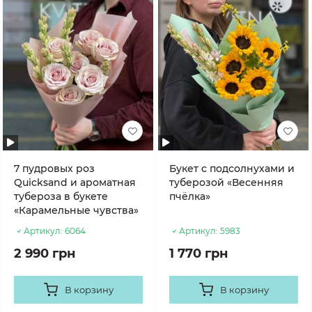
7 пудровых роз
Букет с подсолнухами и
Quicksand и ароматная
туберозой «Весенняя
тубероза в букете
пчёлка»
«Карамельные чувства»
Артикул:
6064
Артикул:
5983
2 990 грн
1 770 грн
В корзину
В корзину