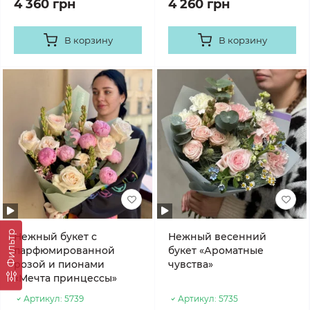
4 360 грн
4 260 грн
В корзину
В корзину
Фильтр
Нежный букет с
Нежный весенний
парфюмированной
букет «Ароматные
розой и пионами
чувства»
«Мечта принцессы»
Артикул:
5739
Артикул:
5735