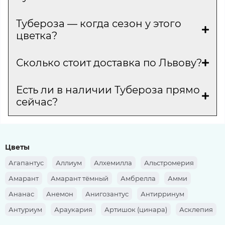
Тубероза — когда сезон у этого
цветка?
Сколько стоит доставка по Львову?
Есть ли в наличии Тубероза прямо
сейчас?
Цветы
Агапантус
Аллиум
Алхемилла
Альстромерия
Амарант
Амарант тёмный
Амбрелла
Амми
Ананас
Анемон
Анигозантус
Антирринум
Антуриум
Араукария
Артишок (цинара)
Асклепия