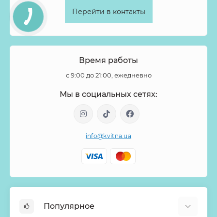
Фаленопсис
Физалис
Филодендрон
Флокс
Перейти в контакты
Форзиция
Фрезия
Фритиллярия
Хамелациум
Хелеборус
Хиперикум
Хлопок
Хризантема
Целозия
Цимбидиум
Цинния
Шиповник
Время работы
Эвкалипт
Эремурус
Эрингиум
Эустома
с 9:00 до 21:00, ежедневно
Эуфорбия
Эхеверия
Ятрофа
Мы в социальных сетях:
info@kvitna.ua
Популярное