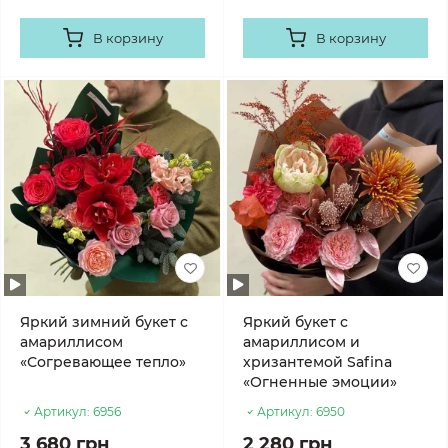
В корзину
В корзину
Яркий зимний букет с
Яркий букет с
амариллисом
амариллисом и
«Согревающее тепло»
хризантемой Safina
«Огненные эмоции»
Артикул:
6956
Артикул:
6950
3 680 грн
2 280 грн