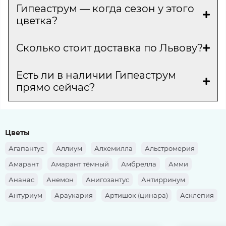
Гипеаструм — когда сезон у этого
цветка?
Сколько стоит доставка по Львову?
Есть ли в наличии Гипеаструм
прямо сейчас?
Цветы
Агапантус
Аллиум
Алхемилла
Альстромерия
Амарант
Амарант тёмный
Амбрелла
Амми
Ананас
Анемон
Анигозантус
Антирринум
Антуриум
Араукария
Артишок (цинара)
Асклепия
Аспарагус
Аспидистра
Астильба
Астра