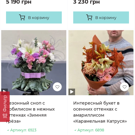
5 190 грн
3 230 грн
В корзину
В корзину
Фильтр
Сезонный сноп с
Интересный букет в
нобилисом в нежных
осенних оттенках с
оттенках «Зимняя
амариллисом
грёза»
«Карамельная Катруся»
Артикул:
6923
Артикул:
6898