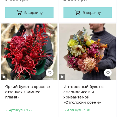
В корзину
В корзину
Яркий букет в красных
Интересный букет с
оттенках «Зимнее
амариллисом и
пламя»
хризантемой
«Отголоски осени»
Артикул:
6935
Артикул:
6930