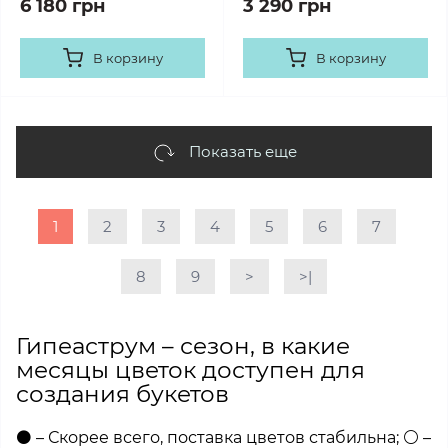
6 180 грн
3 290 грн
В корзину
В корзину
Показать еще
1
2
3
4
5
6
7
8
9
>
>|
Гипеаструм – сезон, в какие
месяцы цветок доступен для
создания букетов
⚫ – Скорее всего, поставка цветов стабильна; ⚪ –