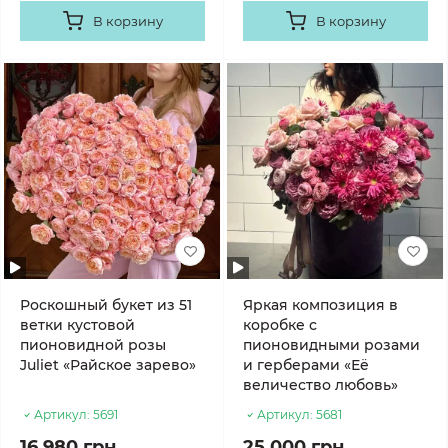
В корзину
В корзину
Роскошный букет из 51
Яркая композиция в
ветки кустовой
коробке с
пионовидной розы
пионовидными розами
Juliet «Райское зарево»
и герберами «Её
величество любовь»
Артикул:
5691
Артикул:
5681
16 980 грн
25 000 грн