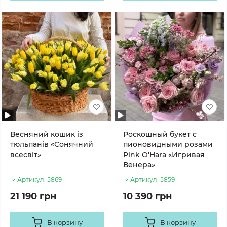
Весняний кошик із
Роскошный букет с
тюльпанів «Сонячний
пионовидными розами
всесвіт»
Pink O'Hara «Игривая
Венера»
Артикул:
5869
Артикул:
5859
21 190 грн
10 390 грн
В корзину
В корзину