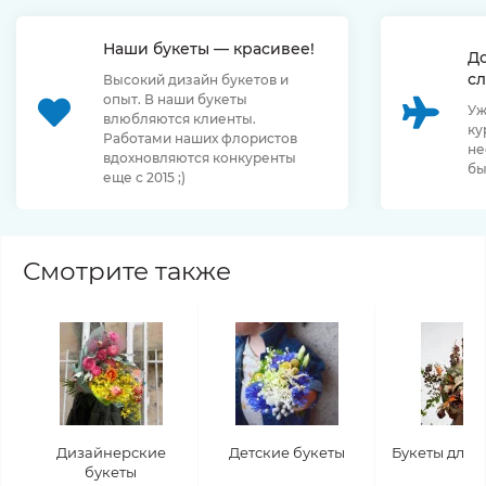
Наши букеты — красивее!
Д
сл
Высокий дизайн букетов и
опыт. В наши букеты
Уж
влюбляются клиенты.
ку
Работами наших флористов
не
вдохновляются конкуренты
бы
еще с 2015 ;)
Смотрите также
Дизайнерские
Детские букеты
Букеты для 
букеты