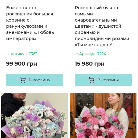
Божественно
Роскошный букет с
роскошная большая
самыми
корзина с
очаровательными
ранункулюсами и
цветами - душистой
анемонами «Любовь
сиренью и
императора»
пионовидными розами
«Ты мое сердце!»
Артикул:
7363
Артикул:
7224
99 900 грн
15 980 грн
В корзину
В корзину