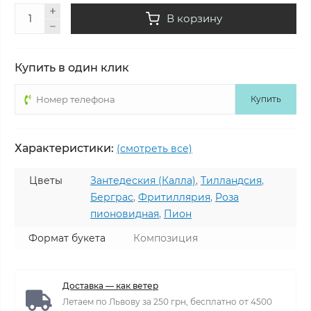
В корзину
Купить в один клик
Купить
Характеристики:
(смотреть все)
Цветы
Зантедеския (Калла)
,
Тилландсия
,
Берграс
,
Фритиллярия
,
Роза
пионовидная
,
Пион
Формат букета
Композиция
Доставка — как ветер
Летаем по Львову за 250 грн, бесплатно от 4500