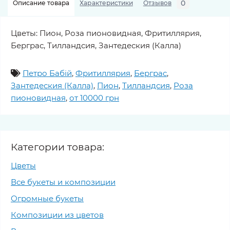
0
Описание товара
Характеристики
Отзывов
Цветы: Пион, Роза пионовидная, Фритиллярия,
Берграс, Тилландсия, Зантедеския (Калла)
Петро Бабій
,
Фритиллярия
,
Берграс
,
Зантедеския (Калла)
,
Пион
,
Тилландсия
,
Роза
пионовидная
,
от 10000 грн
Категории товара:
Цветы
Все букеты и композиции
Огромные букеты
Композиции из цветов