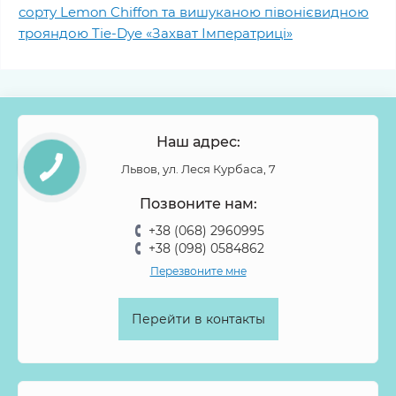
сорту Lemon Chiffon та вишуканою півонієвидною
трояндою Tie-Dye «Захват Імператриці»
Наш адрес:
Львов, ул. Леся Курбаса, 7
Позвоните нам:
+38 (068) 2960995
+38 (098) 0584862
Перезвоните мне
Перейти в контакты