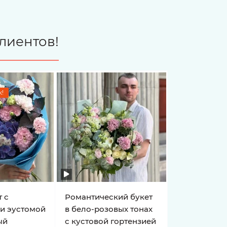
лиентов!
!
 с
Романтический букет
 и эустомой
в бело-розовых тонах
ый
с кустовой гортензией