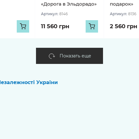
«Дорога в Эльдорадо»
подарок»
Артикул:
8146
Артикул:
8136
11 560 грн
2 560 грн
Показать еще
езалежності України