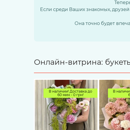
Теперь
Если среди Ваших знакомых, друзей 
Она точно будет впеча
Онлайн-витрина: букеты
В наличии! Доставка до
В наличи
60 мин - 0 грн!