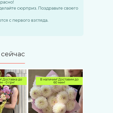
красно!
сделайте сюрприз. Поздравьте своего
тся с первого взгляда.
 сейчас
! Доставка до
В наличии! Доставим до
н - 0 грн!
60 мин!