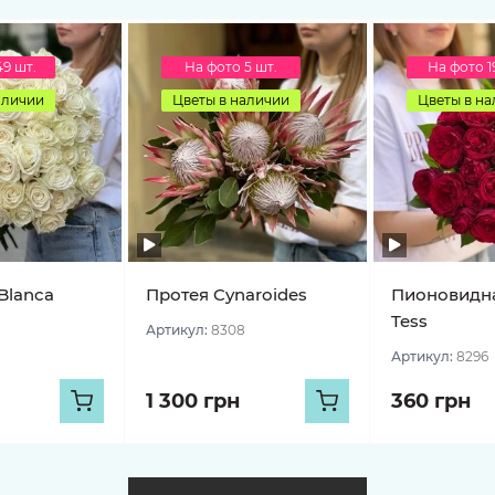
49 шт.
На фото 5 шт.
На фото 1
аличии
Цветы в наличии
Цветы в н
Blanca
Протея Cynaroides
Пионовидна
Tess
Артикул:
8308
Артикул:
8296
1 300 грн
360 грн