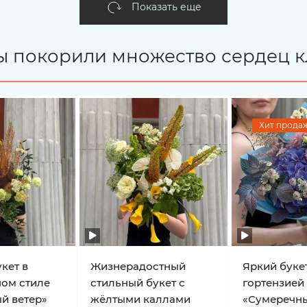
Показать еще
ты покорили множество сердец к
Хит продаж
кет в
Жизнерадостный
Яркий букет
ном стиле
стильный букет с
гортензией
й ветер»
жёлтыми каллами
«Сумеречн