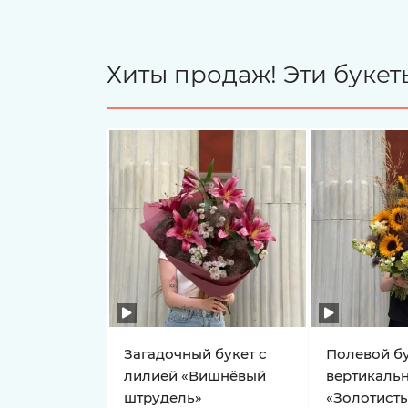
Хиты продаж! Эти буке
Загадочный букет с
Полевой бу
лилией «Вишнёвый
вертикаль
штрудель»
«Золотисты