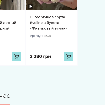
15 георгинов сорта
й летний
Eveline в букете
ерний
«Фиалковый туман»
Артикул:
8338
2 280 грн
час