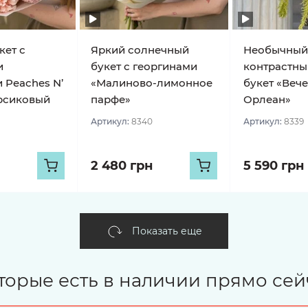
кет с
Яркий солнечный
Необычный
и
букет с георгинами
контрастны
 Peaches N’
«Малиново-лимонное
букет «Веч
рсиковый
парфе»
Орлеан»
Артикул:
8340
Артикул:
8339
2 480 грн
5 590 грн
Показать еще
торые есть в наличии прямо сей