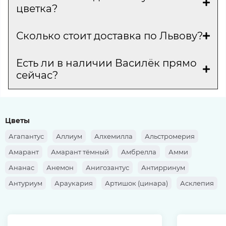
цветка?
Сколько стоит доставка по Львову?
Есть ли в наличии Василёк прямо
сейчас?
Цветы
Агапантус
Аллиум
Алхемилла
Альстромерия
Амарант
Амарант тёмный
Амбрелла
Амми
Ананас
Анемон
Анигозантус
Антирринум
Антуриум
Араукария
Артишок (цинара)
Асклепия
Аспарагус
Аспидистра
Астильба
Астра
Астранция
Ахиллея
Банксия
Барбарис
Берграс