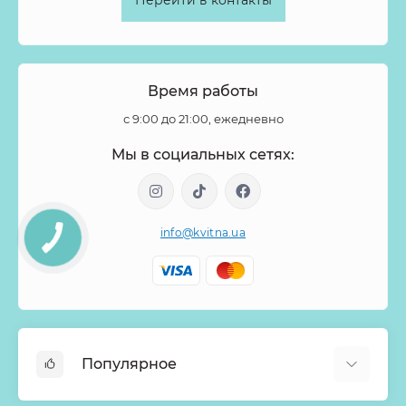
Перейти в контакты
Форзиция
Фрезия
Фритиллярия
Хамелациум
Хелеборус
Хиперикум
Хлопок
Хризантема
Целозия
Цимбидиум
Цинния
Шиповник
Время работы
Эвкалипт
Эремурус
Эрингиум
Эустома
с 9:00 до 21:00, ежедневно
Эуфорбия
Эхеверия
Ятрофа
Мы в социальных сетях:
info@kvitna.ua
Популярное