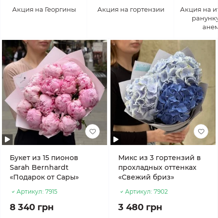
Акция на Георгины
Акция на гортензии
Акция на и
ранунк
ане
Букет из 15 пионов
Микс из 3 гортензий в
Sarah Bernhardt
прохладных оттенках
«Подарок от Сары»
«Свежий бриз»
Артикул:
7915
Артикул:
7902
8 340 грн
3 480 грн