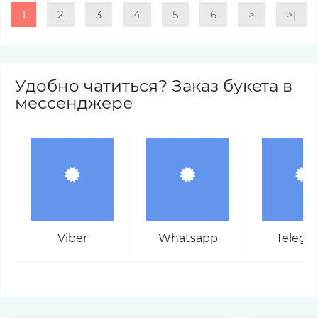
1
2
3
4
5
6
>
>|
Удобно чатиться? Заказ букета в
мессенджере
Viber
Whatsapp
Telegr