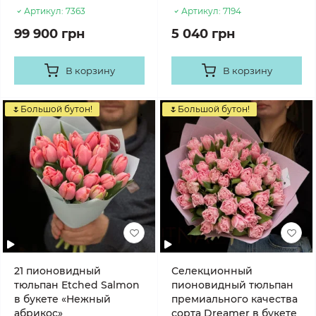
Артикул:
7363
Артикул:
7194
99 900 грн
5 040 грн
В корзину
В корзину
🌷Большой бутон!
🌷Большой бутон!
21 пионовидный
Селекционный
тюльпан Etched Salmon
пионовидный тюльпан
в букете «Нежный
премиального качества
абрикос»
сорта Dreamer в букете