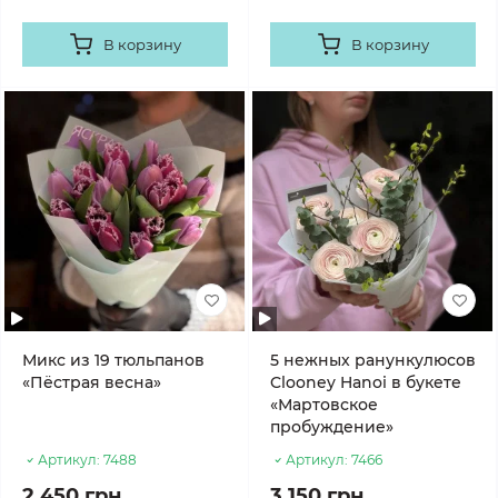
В корзину
В корзину
Микс из 19 тюльпанов
5 нежных ранункулюсов
«Пёстрая весна»
Clooney Hanoi в букете
«Мартовское
пробуждение»
Артикул:
7488
Артикул:
7466
2 450 грн
3 150 грн