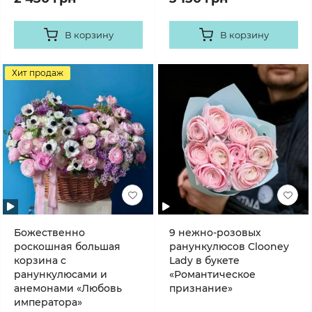
В корзину
В корзину
Хит продаж
Божественно
9 нежно-розовых
роскошная большая
ранункулюсов Clooney
корзина с
Lady в букете
ранункулюсами и
«Романтическое
анемонами «Любовь
признание»
императора»