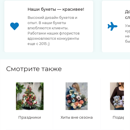
Наши букеты — красивее!
Д
сл
Высокий дизайн букетов и
опыт. В наши букеты
Уж
влюбляются клиенты.
ку
Работами наших флористов
не
вдохновляются конкуренты
бы
еще с 2015 ;)
Смотрите также
Праздники
Хиты вне сезона
Подару