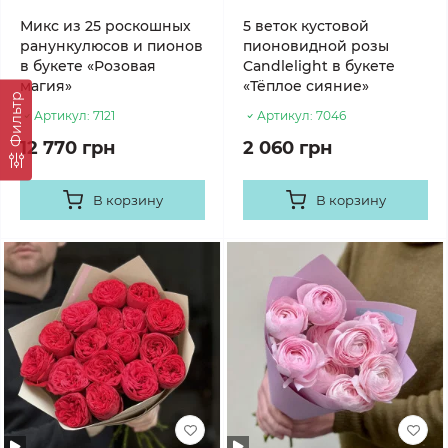
Микс из 25 роскошных
5 веток кустовой
ранункулюсов и пионов
пионовидной розы
в букете «Розовая
Candlelight в букете
магия»
«Тёплое сияние»
Фильтр
Артикул:
7121
Артикул:
7046
12 770 грн
2 060 грн
В корзину
В корзину