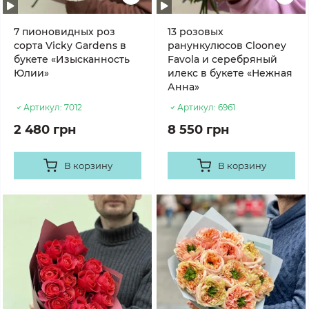
7 пионовидных роз
13 розовых
сорта Vicky Gardens в
ранункулюсов Clooney
букете «Изысканность
Favola и серебряный
Юлии»
илекс в букете «Нежная
Анна»
Артикул:
7012
Артикул:
6961
2 480 грн
8 550 грн
В корзину
В корзину