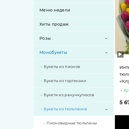
Меню недели
Хиты продаж
Розы
Монобукеты
Букеты из пионовидных роз
Букеты из роз
Букеты из пионов
Инт
тюл
Букеты из кустовых роз
Букеты из гортензии
«Кл
Ар
Эксклюзивные розы
Букети из ранункулюсов
5 6
Вывернутые розы
Букеты из тюльпанов
Розовые розы
Пионовидные тюльпаны