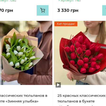
тикул:
7282
Артикул:
7163
70 грн
3 330 грн
Хит продаж!
классических тюльпанов в
25 красных классических
ете «Зимняя улыбка»
тюльпанов в букете