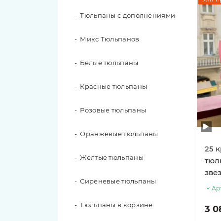
101 роза
Тюльпаны с дополнениями
51 роза
Микс Тюльпанов
49 роз
Белые тюльпаны
35 роз
Красные тюльпаны
31 роза
Розовые тюльпаны
29 роз
Оранжевые тюльпаны
25 
25 роз
Желтые тюльпаны
тюл
звё
21 роза
Сиреневые тюльпаны
Ар
19 роз
Тюльпаны в корзине
3 0