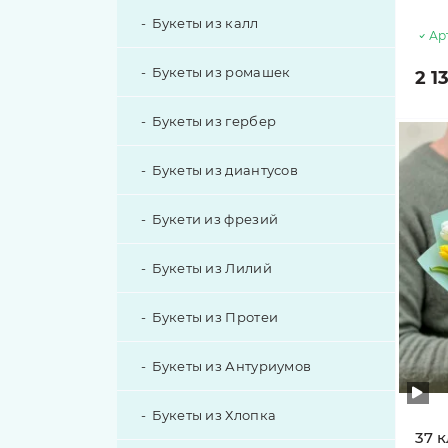
Букеты из калл
Эустома с дополнениями
Ар
Букеты из ромашек
2 1
Букеты из гербер
Букеты из диантусов
Букети из фрезий
Букеты из Лилий
Букеты из Протеи
Букеты из Антуриумов
Букеты из Хлопка
37 