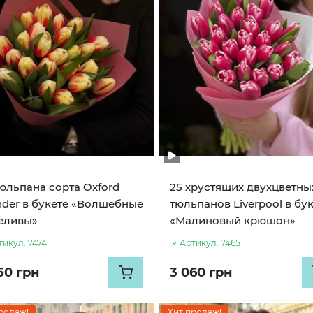
тюльпана сорта Oxford
25 хрустящих двухцветны
der в букете «Волшебные
тюльпанов Liverpool в бу
еливы»
«Малиновый крюшон»
тикул:
7474
Артикул:
7465
50 грн
3 060 грн
родаж!
Хит продаж!