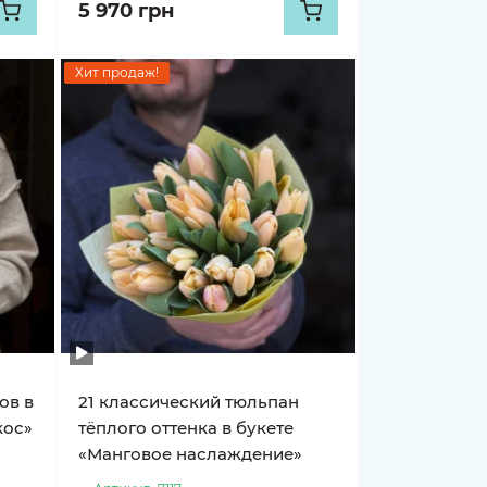
5 970 грн
Хит продаж!
ов в
21 классический тюльпан
кос»
тёплого оттенка в букете
«Манговое наслаждение»