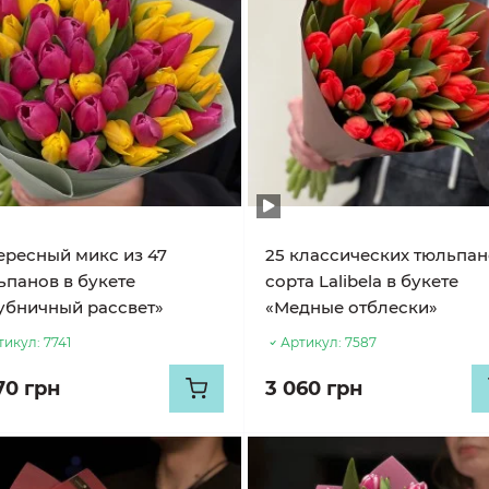
ересный микс из 47
25 классических тюльпа
ьпанов в букете
сорта Lalibela в букете
убничный рассвет»
«Медные отблески»
тикул:
7741
Артикул:
7587
70 грн
3 060 грн