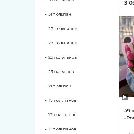
Розы Nina
3 0
31 тюльпан
Розы Pink O'hara
27 тюльпанов
Розы Pink X-Pression
29 тюльпанов
Розы Playa Blanca
25 тюльпанов
Розы Red Piano
23 тюльпана
Розы Shimmer
21 тюльпан
Розы White O'hara
19 тюльпанов
49 
17 тюльпанов
«Ро
15 тюльпанов