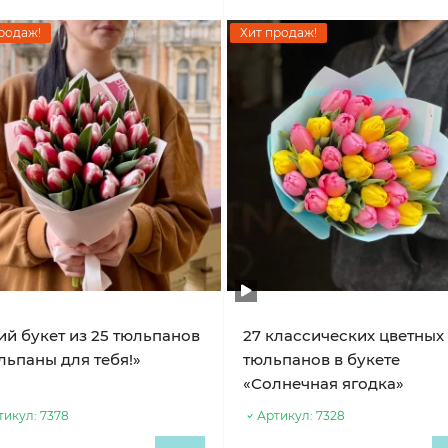
родаж!
Хит продаж!
ий букет из 25 тюльпанов
27 классических цветных
льпаны для тебя!»
тюльпанов в букете
«Солнечная ягодка»
тикул:
7378
Артикул:
7328