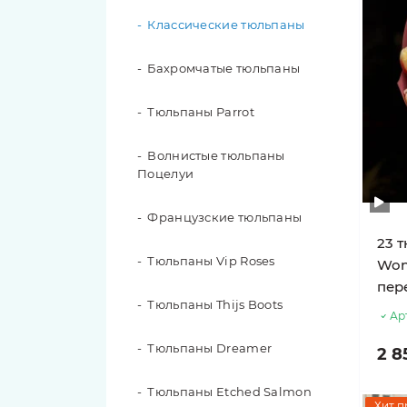
Классические тюльпаны
Красные розы
Бахромчатые тюльпаны
Белые розы
Тюльпаны Parrot
Желтые розы
Волнистые тюльпаны
Персиковые розы
Поцелуи
Синие розы
Французские тюльпаны
23 
Розы в коробке
Тюльпаны Vip Roses
Won
пер
Розы в корзине
Тюльпаны Thijs Boots
Ар
201 роза
Тюльпаны Dreamer
2 8
151 роза
Тюльпаны Etched Salmon
Хит п