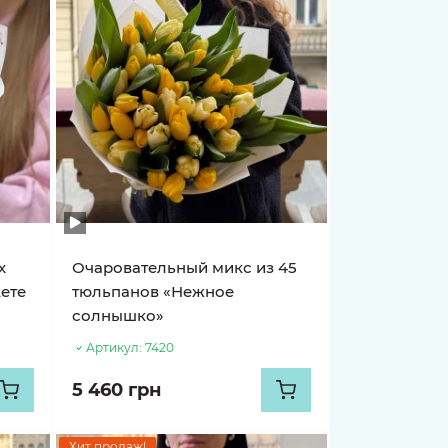
х
Очаровательный микс из 45
кете
тюльпанов «Нежное
солнышко»
Артикул:
7420
5 460 грн
Хит продаж!