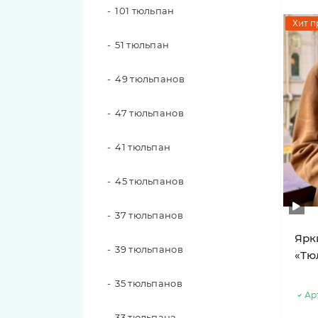
17 роз
101 тюльпан
Хит п
15 роз
51 тюльпан
49 тюльпанов
11 роз
47 тюльпанов
9 роз
41 тюльпан
7 роз
45 тюльпанов
Сорта роз
37 тюльпанов
Розы Candy X-Pression
Ярк
39 тюльпанов
Розы Luna Trendsetter
«Тю
35 тюльпанов
Розы Memory Lane
Ар
33 тюльпана