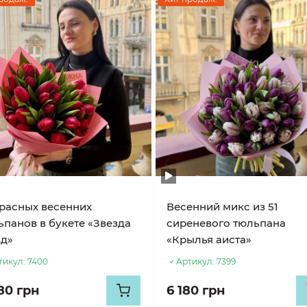
красных весенних
Весенний микс из 51
ьпанов в букете «Звезда
сиреневого тюльпана
зд»
«Крылья аиста»
тикул:
7400
Артикул:
7399
80 грн
6 180 грн