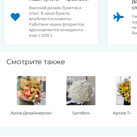
Д
сл
Высокий дизайн букетов и
опыт. В наши букеты
Уж
влюбляются клиенты.
ку
Работами наших флористов
не
вдохновляются конкуренты
бы
еще с 2015 ;)
Смотрите также
Архів Дизайнерські
Sandbox
Архив Тюл