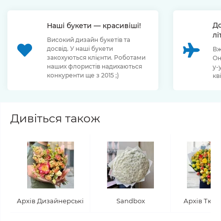
До
Наші букети — красивіші!
лі
Високий дизайн букетів та
досвід. У наші букети
Вж
закохуються клієнти. Роботами
Он
наших флористів надихаються
у-
конкуренти ще з 2015 ;)
кв
Дивіться також
Архів Дизайнерські
Sandbox
Архів Тюл