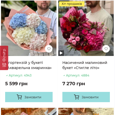
Хіт продажів
Фільтр
5 гортензій у букеті
Насичений малиновий
«Акварельна хмаринка»
букет «Стигле літо»
Артикул:
4943
Артикул:
4884
5 599 грн
7 270 грн
Замовити
Замовити