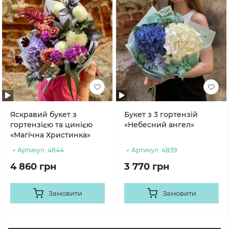
Яскравий букет з
Букет з 3 гортензій
гортензією та цинією
«Небесний ангел»
«Магічна Христинка»
Артикул:
4844
Артикул:
4839
4 860 грн
3 770 грн
Замовити
Замовити