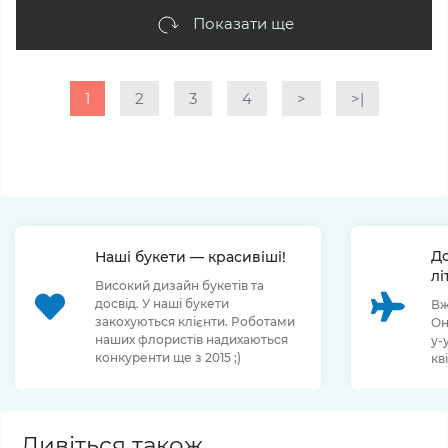
Показати ще
1
2
3
4
>
>|
До
Наші букети — красивіші!
лі
Високий дизайн букетів та
досвід. У наші букети
Вж
закохуються клієнти. Роботами
Он
наших флористів надихаються
у-
конкуренти ще з 2015 ;)
кв
Дивіться також