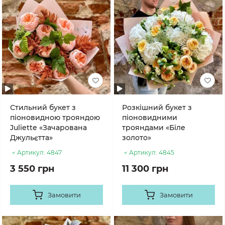
Стильний букет з
Розкішний букет з
піоновидною трояндою
піоновидними
Juliette «Зачарована
трояндами «Біле
Джульєтта»
золото»
Артикул:
4847
Артикул:
4845
3 550 грн
11 300 грн
Замовити
Замовити