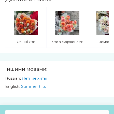
Осінні хіти
Хіти з Жоржинами
Зимові х
Іншими мовами:
Russian:
Летние хиты
English:
Summer hits