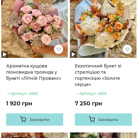
Ароматна кущова
Екзотичний букет зі
піоновидна троянда у
стреліцією та
букеті «Літній Прованс»
гортензією «Золоте
серце»
Артикул:
4860
Артикул:
4859
1 920 грн
7 250 грн
Замовити
Замовити