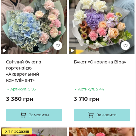
Світлий букет з
Букет «Оновлена Віра»
гортензією
«Акварельний
комплімент»
Артикул:
5195
Артикул:
5144
3 380 грн
3 710 грн
Замовити
Замовити
Хіт продажів