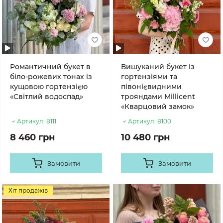
Романтичний букет в
Вишуканий букет із
біло-рожевих тонах із
гортензіями та
кущовою гортензією
півонієвидними
«Світлий водоспад»
трояндами Millicent
«Кварцовий замок»
Артикул:
8111
Артикул:
8100
8 460 грн
10 480 грн
Замовити
Замовити
Хіт продажів