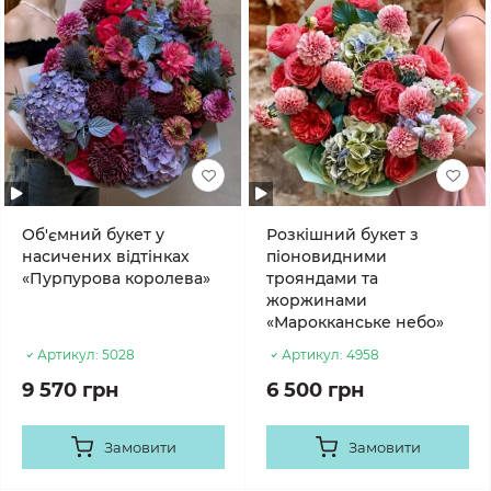
Об'ємний букет у
Розкішний букет з
насичених відтінках
піоновидними
«Пурпурова королева»
трояндами та
жоржинами
«Марокканське небо»
Артикул:
5028
Артикул:
4958
9 570 грн
6 500 грн
Замовити
Замовити