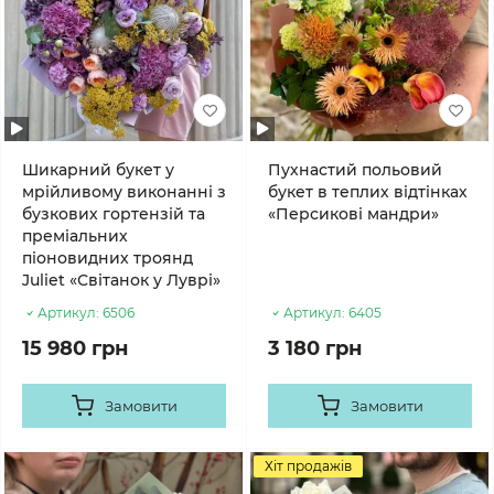
Шикарний букет у
Пухнастий польовий
мрійливому виконанні з
букет в теплих відтінках
бузкових гортензій та
«Персикові мандри»
преміальних
піоновидних троянд
Juliet «Світанок у Луврі»
Артикул:
6506
Артикул:
6405
15 980 грн
3 180 грн
Замовити
Замовити
Хіт продажів