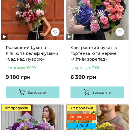
Розкішний букет з
Контрастний букет із
лілією та дельфініумами
гортензією та неріне
«Сад над Луарою»
«Літній зорепад»
Артикул:
8099
Артикул:
7992
9 180 грн
6 390 грн
Замовити
Замовити
Хіт продажів
Хіт продажів
Хіт продажів!
☀️ Літо!