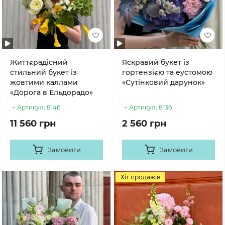
Життєрадісний
Яскравий букет із
стильний букет із
гортензією та еустомою
жовтими каллами
«Сутінковий дарунок»
«Дорога в Ельдорадо»
Артикул:
8146
Артикул:
8136
11 560 грн
2 560 грн
Замовити
Замовити
Хіт продажів