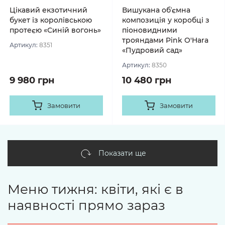
Цікавий екзотичний
Вишукана обʼємна
букет із королівською
композиція у коробці з
протеєю «Синій вогонь»
піоновидними
трояндами Pink O'Hara
Артикул:
8351
«Пудровий сад»
Артикул:
8350
9 980 грн
10 480 грн
Замовити
Замовити
Показати ще
Меню тижня: квіти, які є в
наявності прямо зараз