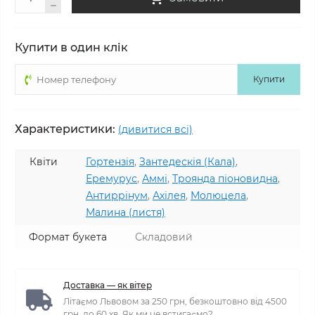
Купити в один клік
Купити
Характеристики:
(дивитися всі)
Квіти
Гортензія
,
Зантедескія (Кала)
,
Еремурус
,
Аммі
,
Троянда піоновидна
,
Антиррінум
,
Ахілея
,
Молюцела
,
Малина (листя)
Формат букета
Складовий
Доставка — як вітер
Літаємо Львовом за 250 грн, безкоштовно від 4500
грн, до 60 хв. Як ми це встигаємо?