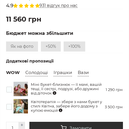
4.9
931 відгук про нас
11 560 грн
Бюджет можна збільшити
Як на фото
+50%
+100%
Додаткові пропозиції
WOW
Солодощі
Іграшки
Вази
Міні Букет-близнюк — її мамі, вашій
тещі, її сестрі, подрузі, або дружині
1 290 грн
від діточок
Квітотерапія — збере з нами букет у
стилі Квітна, забере його додому з
3 500 грн
купою емоцій
Замовити