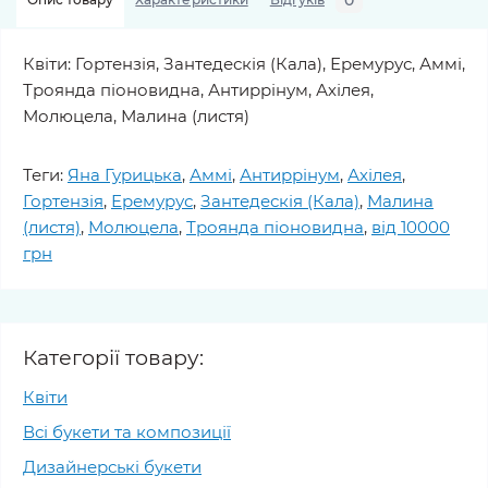
0
Квіти: Гортензія, Зантедескія (Кала), Еремурус, Аммі,
Троянда піоновидна, Антиррінум, Ахілея,
Молюцела, Малина (листя)
Теги:
Яна Гурицька
,
Аммі
,
Антиррінум
,
Ахілея
,
Гортензія
,
Еремурус
,
Зантедескія (Кала)
,
Малина
(листя)
,
Молюцела
,
Троянда піоновидна
,
від 10000
грн
Категорії товару:
Квіти
Всі букети та композиції
Дизайнерські букети