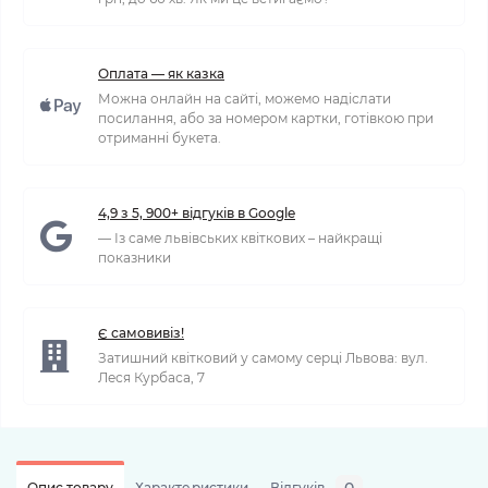
Оплата — як казка
Можна онлайн на сайті, можемо надіслати
посилання, або за номером картки, готівкою при
отриманні букета.
4,9 з 5, 900+ відгуків в Google
— Із саме львівських квіткових – найкращі
показники
Є самовивіз!
Затишний квітковий у самому серці Львова: вул.
Леся Курбаса, 7
Опис товару
Характеристики
Відгуків