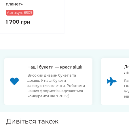
планет»
Артикул:
6909
1 700 грн
До
Наші букети — красивіші!
лі
Високий дизайн букетів та
досвід. У наші букети
Вж
закохуються клієнти. Роботами
Он
наших флористів надихаються
у-
конкуренти ще з 2015 ;)
кв
Дивіться також