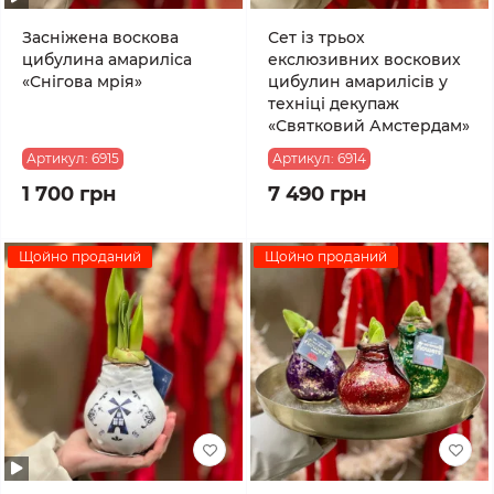
Засніжена воскова
Сет із трьох
цибулина амариліса
екслюзивних воскових
«Снігова мрія»
цибулин амарилісів у
техніці декупаж
«Святковий Амстердам»
Артикул:
6915
Артикул:
6914
1 700 грн
7 490 грн
Щойно проданий
Щойно проданий