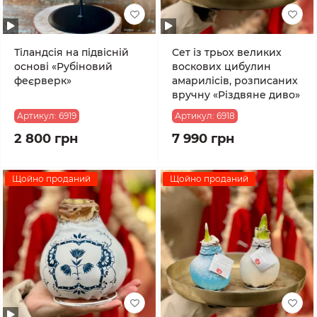
Тіландсія на підвісній
Сет із трьох великих
основі «Рубіновий
воскових цибулин
феєрверк»
амарилісів, розписаних
вручну «Різдвяне диво»
Артикул:
6919
Артикул:
6918
2 800 грн
7 990 грн
Щойно проданий
Щойно проданий