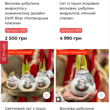
Воскова цибулина
Сет із трьох яскравих
амариліса у
воскових цибулин
знаменитому дизайні
амарилісів «Нічний
Delft Blue «Голландська
спалах»
класика»
Артикул:
6913
Артикул:
6912
2 500 грн
4 990 грн
Фільтр
Щойно проданий
Щойно проданий
Святковий сет з трьох
Воскова цибулина