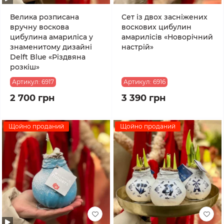
Велика розписана
Сет із двох засніжених
вручну воскова
воскових цибулин
цибулина амариліса у
амарилісів «Новорічний
знаменитому дизайні
настрій»
Delft Blue «Різдвяна
розкіш»
Артикул:
6917
Артикул:
6916
2 700 грн
3 390 грн
Щойно проданий
Щойно проданий