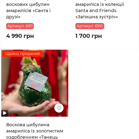
воскових цибулин
амариліса із колекції
амарилісів «Санта і
Santa and Friends
друзі»
«Затишна зустріч»
Артикул:
6911
Артикул:
6910
4 990 грн
1 700 грн
Щойно проданий
Воскова цибулина
амариліса із золотистим
оздобленням «Танець