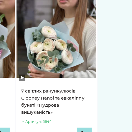
и
7 світлих ранункулюсів
Clooney Hanoi та евкаліпт у
букеті «Пудрова
вишуканість»
Артикул:
5644