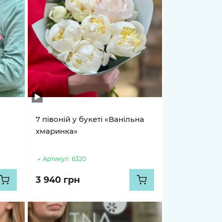
7 півоній у букеті «Ванільна
хмаринка»
Артикул:
6320
3 940 грн