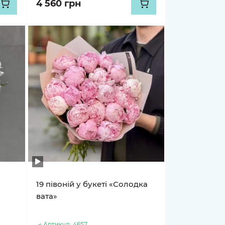
4 560 грн
19 півоній у букеті «Солодка
вата»
Артикул:
4657