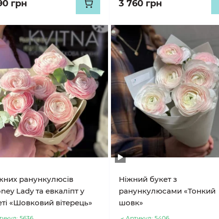
90 грн
3 760 грн
іжних ранункулюсів
Ніжний букет з
ney Lady та евкаліпт у
ранункулюсами «Тонкий
еті «Шовковий вітерець»
шовк»
тикул:
5636
Артикул:
5406