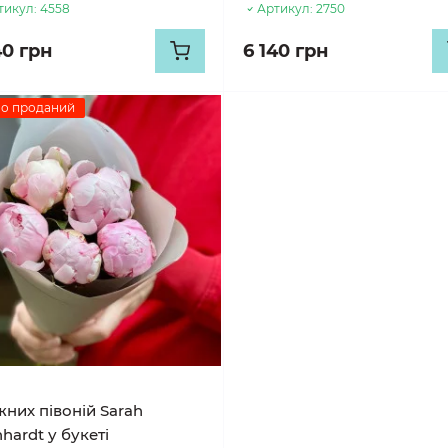
тикул:
4558
Артикул:
2750
40 грн
6 140 грн
о проданий
жних півоній Sarah
hardt у букеті