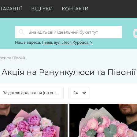
ГАРАНТІЇ
ВІДГУКИ
КОНТАКТИ
Наша адреса:
Львів, вул. Леся Курбаса, 7
си та Півонії
Акція на Ранункулюси та Півонії