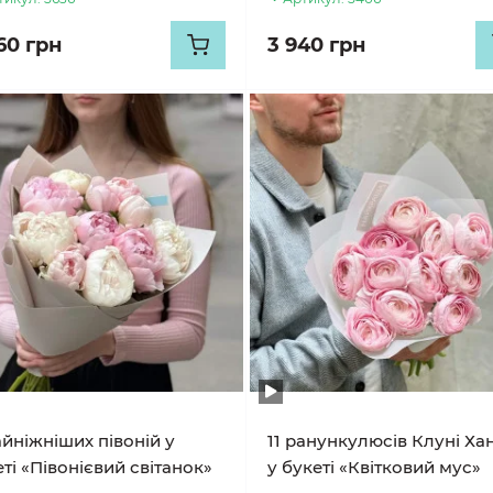
60 грн
3 940 грн
айніжніших півоній у
11 ранункулюсів Клуні Ха
ті «Півонієвий світанок»
у букеті «Квітковий мус»