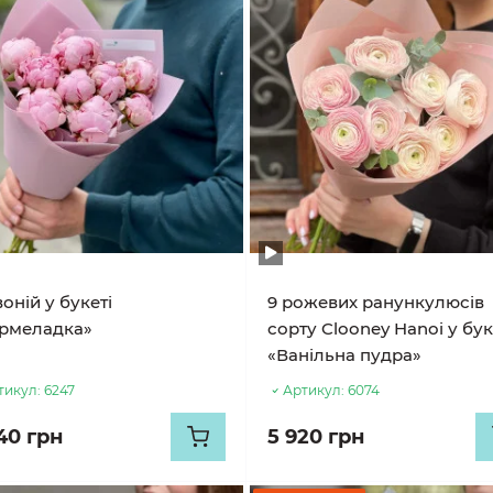
воній у букеті
9 рожевих ранункулюсів
рмеладка»
сорту Clooney Hanoi у бук
«Ванільна пудра»
тикул:
6247
Артикул:
6074
40 грн
5 920 грн