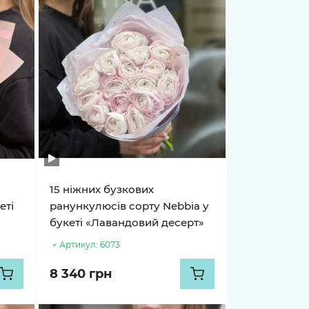
15 ніжних бузкових
еті
ранункулюсів сорту Nebbia у
букеті «Лавандовий десерт»
Артикул:
6073
8 340 грн