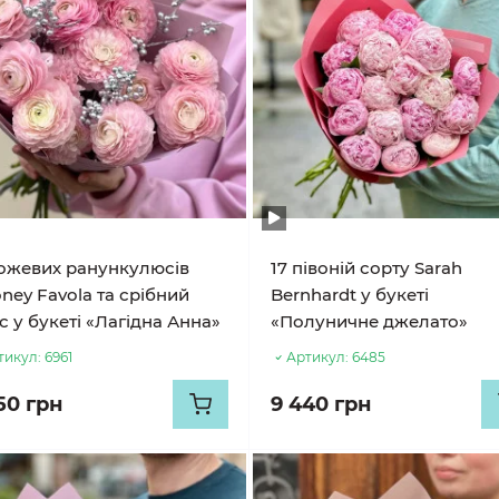
рожевих ранункулюсів
17 півоній сорту Sarah
ney Favola та срібний
Bernhardt у букеті
с у букеті «Лагідна Анна»
«Полуничне джелато»
тикул:
6961
Артикул:
6485
50 грн
9 440 грн