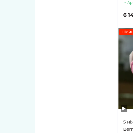
Ар
6 1
Щойн
5 ні
Bern