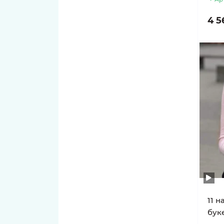
4 5
11 н
буке