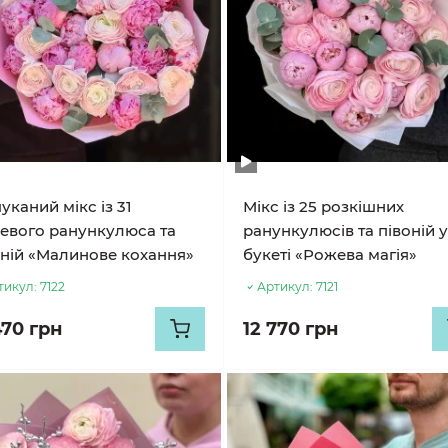
каний мікс із 31
Мікс із 25 розкішних
евого ранункулюса та
ранункулюсів та півоній 
оній «Малинове кохання»
букеті «Рожева магія»
тикул:
7122
Артикул:
7121
470 грн
12 770 грн