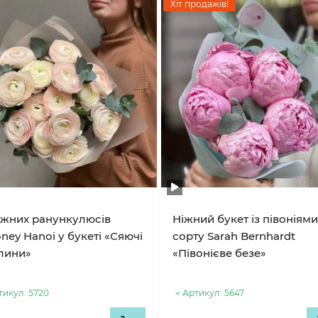
Хіт продажів!
ніжних ранункулюсів
Ніжний букет із півоніям
ney Hanoi у букеті «Сяючі
сорту Sarah Bernhardt
лини»
«Півонієве безе»
тикул:
5720
Артикул:
5647