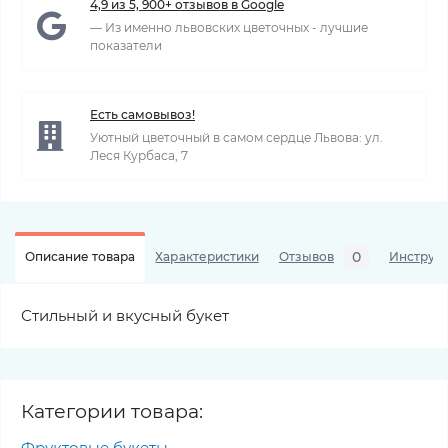
4,9 из 5, 900+ отзывов в Google
— Из именно львовских цветочных - лучшие
показатели
Есть самовывоз!
Уютный цветочный в самом сердце Львова: ул.
Леся Курбаса, 7
0
Описание товара
Характеристики
Отзывов
Инструкц
Стильный и вкусный букет
Категории товара:
Фруктовые букеты