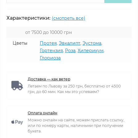
Характеристики:
(смотреть все)
от 7500 до 10000 грн
Цветы
Протея
,
Эвкалипт
,
Эустома
,
Гортензия
,
Роза
,
Хиперикум
,
Глориоза
Доставка — как ветер
Летаем по Львову за 250 грн, бесплатно от 4500
грн, до 60 мин. Как мы это успеваем?
Оплата онлайн
Можно онлайн на сайте, можем прислать ссылку,
или по номеру карты, наличными при получении
букета.