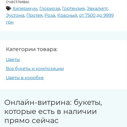
счастливы.
Хиперикум
,
Глориоза
,
Гортензия
,
Эвкалипт
,
Эустома
,
Протея
,
Роза
,
Красный
,
от 7500 до 9999
грн
Категории товара:
Цветы
Все букеты и композиции
Цветы в коробке
Онлайн-витрина: букеты,
которые есть в наличии
прямо сейчас