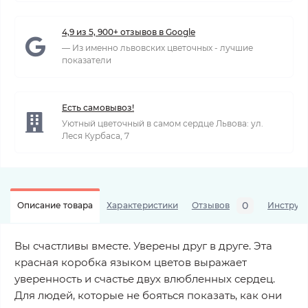
4,9 из 5, 900+ отзывов в Google
— Из именно львовских цветочных - лучшие
показатели
Есть самовывоз!
Уютный цветочный в самом сердце Львова: ул.
Леся Курбаса, 7
0
Описание товара
Характеристики
Отзывов
Инструкц
Вы счастливы вместе. Уверены друг в друге. Эта
красная коробка языком цветов выражает
уверенность и счастье двух влюбленных сердец.
Для людей, которые не бояться показать, как они