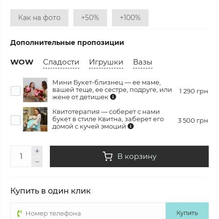
Как на фото
+50%
+100%
Дополнительные пропозиции
WOW
Сладости
Игрушки
Вазы
Мини Букет-близнец — ее маме,
вашей теще, ее сестре, подруге, или
1 290 грн
жене от детишек
Квитотерапия — соберет с нами
букет в стиле Квитна, заберет его
3 500 грн
домой с кучей эмоций
В корзину
Купить в один клик
Купить