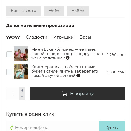
Как на фото
+50%
+100%
Дополнительные пропозиции
WOW
Сладости
Игрушки
Вазы
Мини Букет-близнец — ее маме,
вашей теще, ее сестре, подруге, или
1 290 грн
жене от детишек
Квитотерапия — соберет с нами
букет в стиле Квитна, заберет его
3 500 грн
домой с кучей эмоций
В корзину
Купить в один клик
Купить