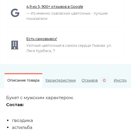
4,9 из 5, 900+ отзывов в Google
— Из именно львовских цветочных - лучшие
показатели
Есть самовывоз!
Уютный цветочный в самом сердце Львова: ул.
Леся Курбаса, 7
0
Описание товара
Характеристики
Отзывов
Инструкц
Букет с мужским характером.
Состав:
гвоздика
астильба