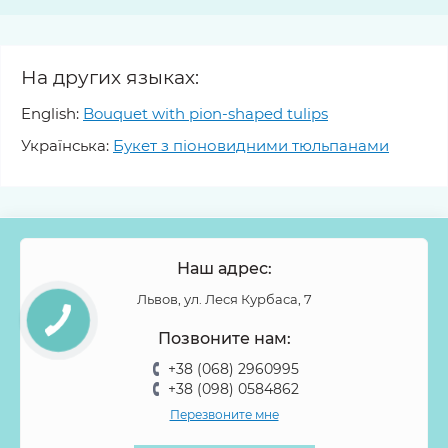
На других языках:
English:
Bouquet with pion-shaped tulips
Українська:
Букет з піоновидними тюльпанами
Наш адрес:
Львов, ул. Леся Курбаса, 7
Позвоните нам:
+38 (068) 2960995
+38 (098) 0584862
Перезвоните мне