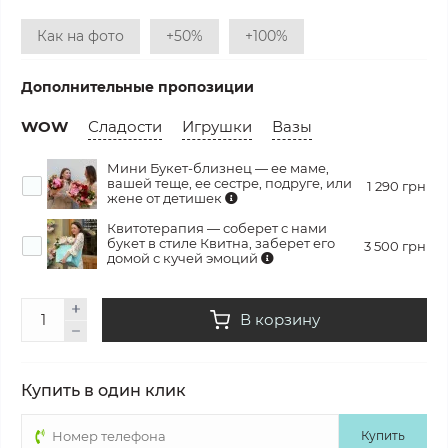
Как на фото
+50%
+100%
Дополнительные пропозиции
WOW
Сладости
Игрушки
Вазы
Мини Букет-близнец — ее маме,
вашей теще, ее сестре, подруге, или
1 290 грн
жене от детишек
Квитотерапия — соберет с нами
букет в стиле Квитна, заберет его
3 500 грн
домой с кучей эмоций
В корзину
Купить в один клик
Купить