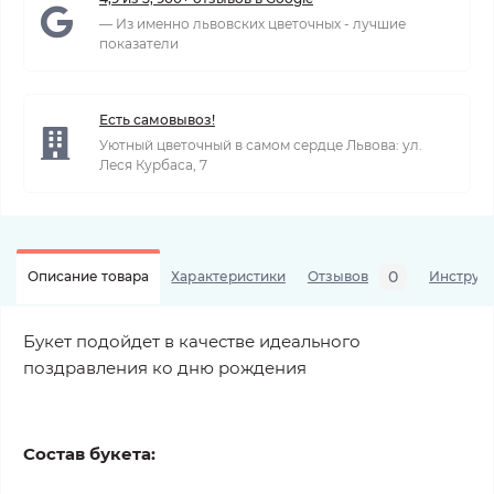
— Из именно львовских цветочных - лучшие
показатели
Есть самовывоз!
Уютный цветочный в самом сердце Львова: ул.
Леся Курбаса, 7
0
Описание товара
Характеристики
Отзывов
Инструкц
Букет подойдет в качестве идеального
поздравления ко дню рождения
Состав букета: