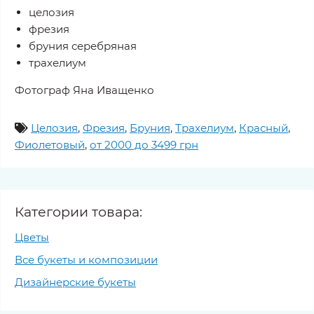
целозия
фрезия
бруния серебряная
трахелиум
Фотограф Яна Иващенко
Целозия
,
Фрезия
,
Бруния
,
Трахелиум
,
Красный
,
Фиолетовый
,
от 2000 до 3499 грн
Категории товара:
Цветы
Все букеты и композиции
Дизайнерские букеты