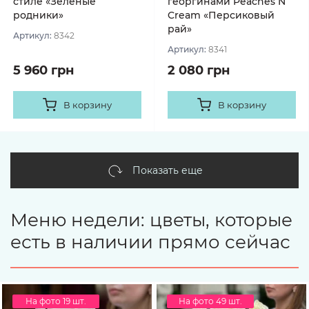
стиле «Зелёные
георгинами Peaches N’
родники»
Cream «Персиковый
рай»
Артикул:
8342
Артикул:
8341
5 960 грн
2 080 грн
В корзину
В корзину
Показать еще
Меню недели: цветы, которые
есть в наличии прямо сейчас
На фото 19 шт.
На фото 49 шт.