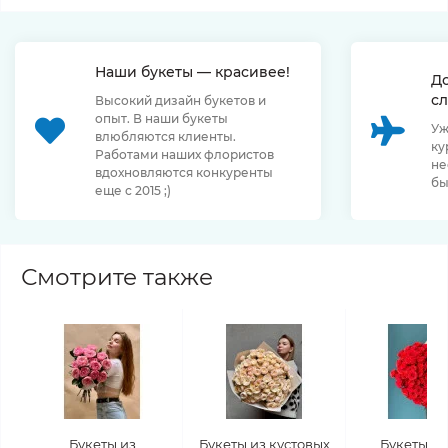
Наши букеты — красивее!
Д
сл
Высокий дизайн букетов и
опыт. В наши букеты
Уж
влюбляются клиенты.
ку
Работами наших флористов
не
вдохновляются конкуренты
бы
еще с 2015 ;)
Смотрите также
Букеты из
Букеты из кустовых
Букеты из