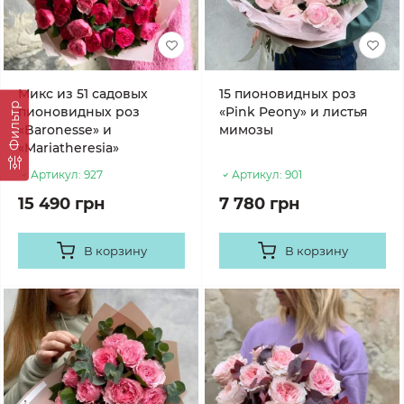
Микс из 51 садовых
15 пионовидных роз
Фильтр
пионовидных роз
«Pink Peony» и листья
«Baronesse» и
мимозы
«Mariatheresia»
Артикул:
927
Артикул:
901
15 490 грн
7 780 грн
В корзину
В корзину