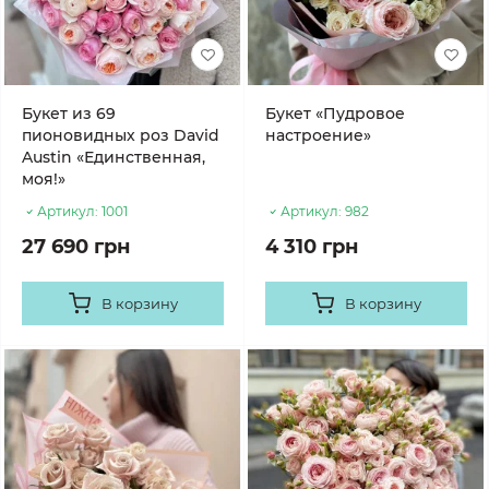
Букет из 69
Букет «Пудровое
пионовидных роз David
настроение»
Austin «Единственная,
моя!»
Артикул:
1001
Артикул:
982
27 690 грн
4 310 грн
В корзину
В корзину